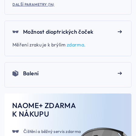
DALŠÍ PARAMETRY (14)
Možnost dioptrických čoček
Měření zraku je k brýlím
zdarma.
Balení
NAOME+ ZDARMA
K NÁKUPU
Čištění a běžný servis zdarma