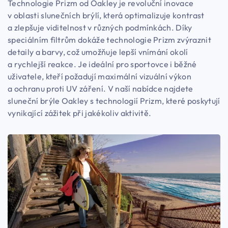
Technologie Prizm od Oakley je revoluční inovace
v oblasti slunečních brýlí, která optimalizuje kontrast
a zlepšuje viditelnost v různých podmínkách. Díky
speciálním filtrům dokáže technologie Prizm zvýraznit
detaily a barvy, což umožňuje lepší vnímání okolí
a rychlejší reakce. Je ideální pro sportovce i běžné
uživatele, kteří požadují maximální vizuální výkon
a ochranu proti UV záření. V naší nabídce najdete
sluneční brýle Oakley s technologií Prizm, které poskytují
vynikající zážitek při jakékoliv aktivitě.