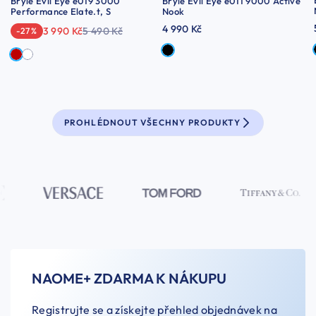
Brýle Evil Eye e019 3000
Brýle Evil Eye e011 9000 Active
Performance Elate.t, S
Nook
4 990 Kč
3 990 Kč
5 490 Kč
-27 %
PROHLÉDNOUT VŠECHNY PRODUKTY
NAOME+ ZDARMA K NÁKUPU
Registrujte se a získejte přehled objednávek na