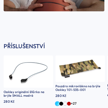
PŘÍSLUŠENSTVÍ
Pouzdro mikrovlákno na brýle
Oakley 101-535-001
Oakley originální šňůrka na
brýle SMALL modrá
280 Kč
280 Kč
+27