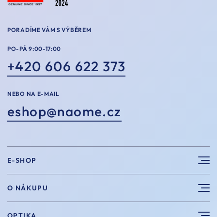
PORADÍME VÁM S VÝBĚREM
PO-PÁ 9:00-17:00
+420 606 622 373
NEBO NA E-MAIL
eshop@naome.cz
E-SHOP
Sluneční brýle
O NÁKUPU
Sportovní brýle
Výhody nákupu u nás
OPTIKA