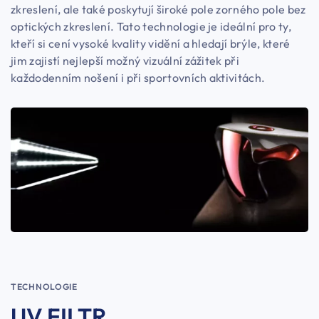
zkreslení, ale také poskytují široké pole zorného pole bez
optických zkreslení. Tato technologie je ideální pro ty,
kteří si cení vysoké kvality vidění a hledají brýle, které
jim zajistí nejlepší možný vizuální zážitek při
každodenním nošení i při sportovních aktivitách.
TECHNOLOGIE
UV FILTR