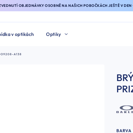
YZVEDNUTÍ OBJEDNÁVKY OSOBNĚ NA NAŠICH POBOČKÁCH JEŠTĚ V DEN 
ídka v optikách
Optiky
OO9208-A138
BRÝ
PRI
BARVA