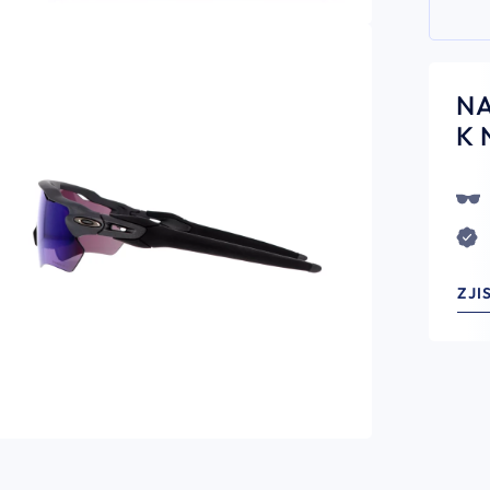
N
K 
ZJI