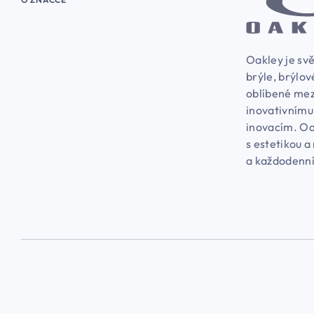
Oakley je svě
brýle, brýlov
oblíbené mez
inovativnímu
inovacím. Oa
s estetikou a
a každodenní