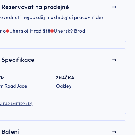
Rezervovat na prodejně
yzvednutí nejpozději následující pracovní den
rno
Uherské Hradiště
Uherský Brod
Specifikace
ZM
ZNAČKA
zm Road Jade
Oakley
Í PARAMETRY (12)
Balení