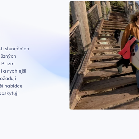
ti slunečních
 různých
e Prizm
í a rychlejší
požadují
ší nabídce
poskytují