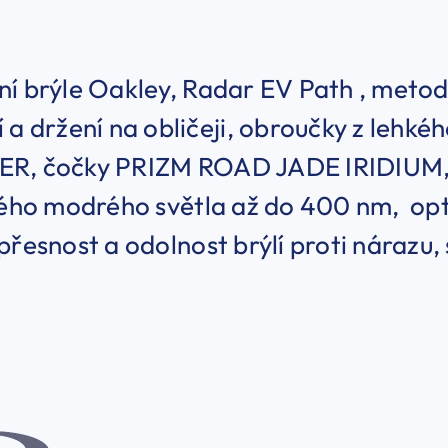
í brýle Oakley, Radar EV Path , metoda
 a držení na obličeji, obroučky z lehké
R, čočky PRIZM ROAD JADE IRIDIUM,
vého modrého světla až do 400 nm, opt
přesnost a odolnost brýlí proti nárazu, 