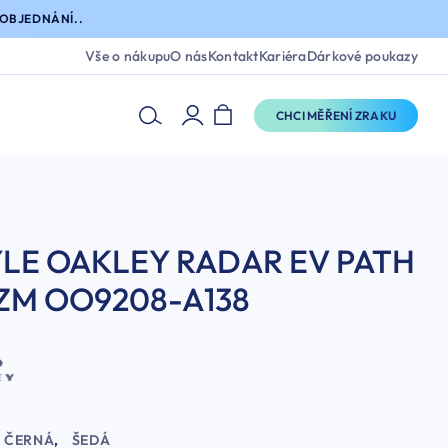
OBJEDNÁNÍ..
Vše o nákupu
O nás
Kontakt
Kariéra
Dárkové poukazy
CHCI MĚŘENÍ ZRAKU
LE OAKLEY RADAR EV PATH
ZM OO9208-A138
ČERNÁ
,
ŠEDÁ