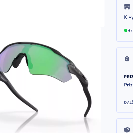
K v
B
PRI
Pri
DALŠ