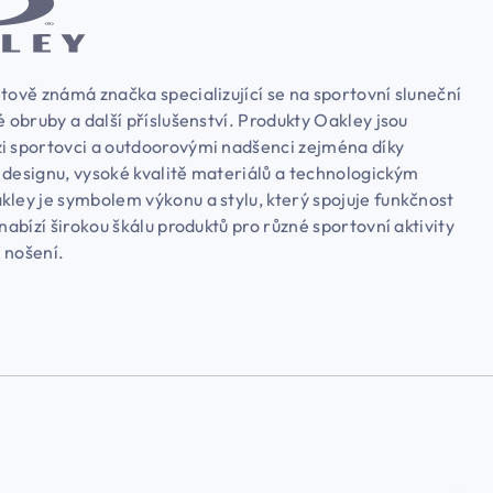
tově známá značka specializující se na sportovní sluneční
é obruby a další příslušenství. Produkty Oakley jsou
i sportovci a outdoorovými nadšenci zejména díky
 designu, vysoké kvalitě materiálů a technologickým
kley je symbolem výkonu a stylu, který spojuje funkčnost
 nabízí širokou škálu produktů pro různé sportovní aktivity
 nošení.