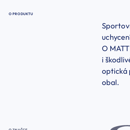
O PRODUKTU
Sportovn
uchycení
O MATTE
i škodli
optická 
obal.
O ZNAČCE