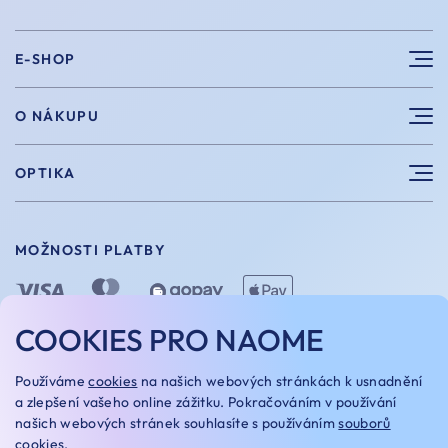
E-SHOP
Sluneční brýle
O NÁKUPU
Sportovní brýle
Výhody nákupu u nás
OPTIKA
Brýle na počítač
Velikosti
Měření zraku
Vintage brýle
Vrácení a výměna
MOŽNOSTI PLATBY
Aplikace kontaktních čoček
Doplňky
Doprava a platba
Dioptrické brýle
Dárkové poukazy
COOKIES PRO NAOME
Naome+
O nás
MOŽNOSTI DOPRAVY
Používáme
cookies
na našich webových stránkách k usnadnění
Naše optiky
a zlepšení vašeho online zážitku. Pokračováním v používání
našich webových stránek souhlasíte s používáním
souborů
Kariera
cookies
.