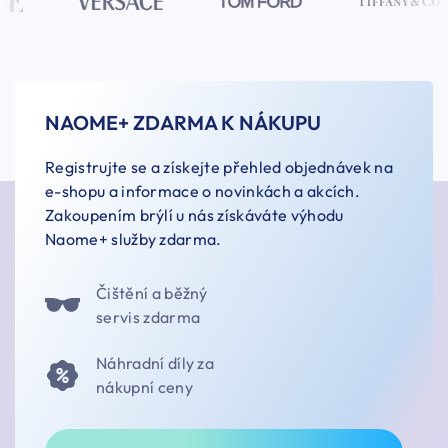
NAOME+ ZDARMA K NÁKUPU
Registrujte se a získejte přehled objednávek na
e-shopu a informace o novinkách a akcích.
Zakoupením brýlí u nás získáváte výhodu
Naome+ služby zdarma.
Čištění a běžný
servis zdarma
Náhradní díly za
nákupní ceny