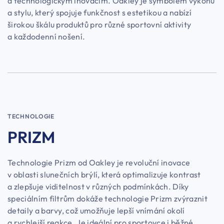
a technologickým inovacím. Oakley je symbolem výkonu
a stylu, který spojuje funkčnost s estetikou a nabízí
širokou škálu produktů pro různé sportovní aktivity
a každodenní nošení.
TECHNOLOGIE
PRIZM
Technologie Prizm od Oakley je revoluční inovace
v oblasti slunečních brýlí, která optimalizuje kontrast
a zlepšuje viditelnost v různých podmínkách. Díky
speciálním filtrům dokáže technologie Prizm zvýraznit
detaily a barvy, což umožňuje lepší vnímání okolí
a rychlejší reakce. Je ideální pro sportovce i běžné