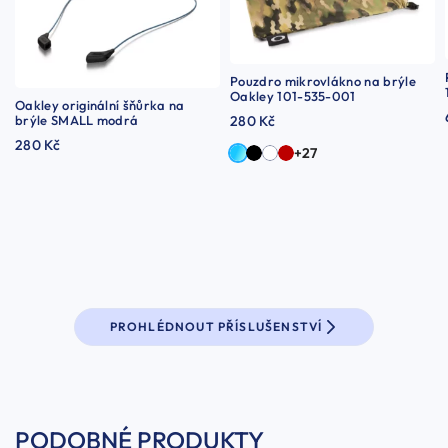
Pouzdro mikrovlákno na brýle
Oakley 101-535-001
Oakley originální šňůrka na
brýle SMALL modrá
280 Kč
280 Kč
+27
PROHLÉDNOUT PŘÍSLUŠENSTVÍ
PODOBNÉ PRODUKTY