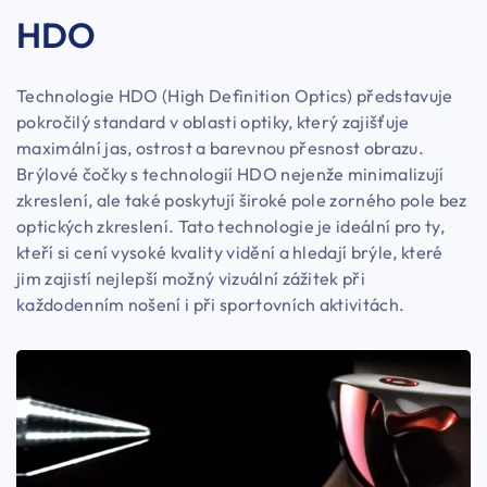
HDO
Technologie HDO (High Definition Optics) představuje
pokročilý standard v oblasti optiky, který zajišťuje
maximální jas, ostrost a barevnou přesnost obrazu.
Brýlové čočky s technologií HDO nejenže minimalizují
zkreslení, ale také poskytují široké pole zorného pole bez
optických zkreslení. Tato technologie je ideální pro ty,
kteří si cení vysoké kvality vidění a hledají brýle, které
jim zajistí nejlepší možný vizuální zážitek při
každodenním nošení i při sportovních aktivitách.