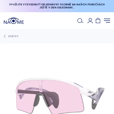
VYUŽIJTE VYZVEDNUTÍ OBJEDNÁVKY OSOBNĚ NA NAŠICH POBOČKÁCH
JEŠTĚ V DEN OBJEDNÁNÍ..
ZPÁTKY