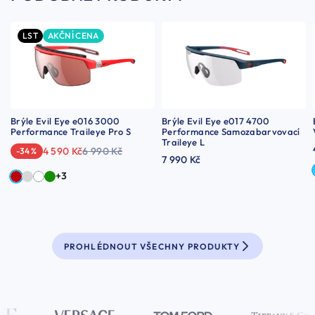
LST
AKČNÍ CENA
Brýle Evil Eye e016 3000
Brýle Evil Eye e017 4700
Performance Traileye Pro S
Performance Samozabarvovací
Traileye L
4 590 Kč
6 990 Kč
-34 %
7 990 Kč
+3
PROHLÉDNOUT VŠECHNY PRODUKTY