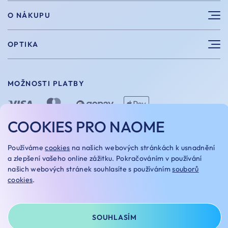
Sluneční brýle
O NÁKUPU
Sportovní brýle
Výhody nákupu u nás
OPTIKA
Brýle na počítač
Velikosti
Měření zraku
Vintage brýle
Vrácení a výměna
MOŽNOSTI PLATBY
Aplikace kontaktních čoček
Doplňky
Doprava a platba
Dioptrické brýle
COOKIES PRO NAOME
Dárkové poukazy
Naome+
O nás
MOŽNOSTI DOPRAVY
Používáme
cookies
na našich webových stránkách k usnadnění
Naše optiky
a zlepšení vašeho online zážitku. Pokračováním v používání
našich webových stránek souhlasíte s používáním
souborů
cookies
.
Kariera
Oakley Custom
OBCHODNÍ PODMÍNKY
REKLAMAČNÍ ŘÁD
NASTAVENÍ COOKIES
GDPR
SOUHLASÍM