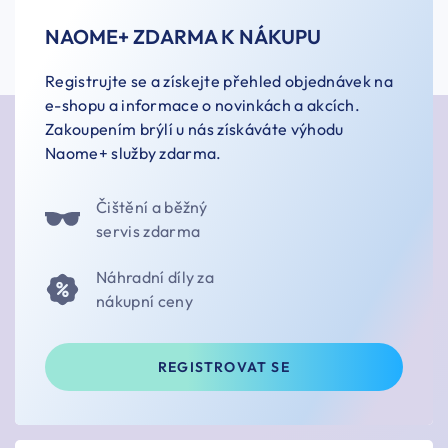
NAOME+ ZDARMA K NÁKUPU
Registrujte se a získejte přehled objednávek na
e-shopu a informace o novinkách a akcích.
Zakoupením brýlí u nás získáváte výhodu
Naome+ služby zdarma.
Čištění a běžný
servis zdarma
Náhradní díly za
nákupní ceny
REGISTROVAT SE