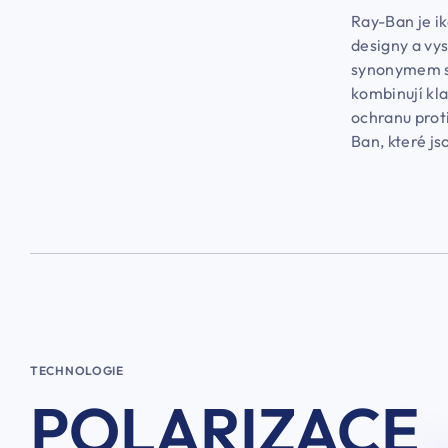
Ray-Ban je i
designy a vys
synonymem st
kombinují kla
ochranu proti
Ban, které js
TECHNOLOGIE
POLARIZACE