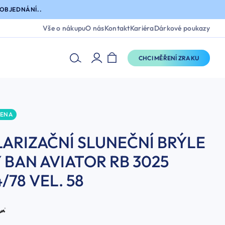
OBJEDNÁNÍ..
Vše o nákupu
O nás
Kontakt
Kariéra
Dárkové poukazy
CHCI MĚŘENÍ ZRAKU
CENA
ARIZAČNÍ SLUNEČNÍ BRÝLE
 BAN AVIATOR RB 3025
/78 VEL. 58