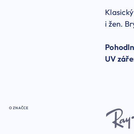
Klasický
i žen. B
Pohodln
UV záře
O ZNAČCE