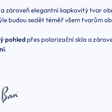
 a zároveň elegantní kapkovitý tvar ob
rýle budou sedět téměř všem tvarům obl
ý pohled
přes polarizační skla a záro
ní
.