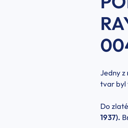
PO
RA
00
Jedny z
tvar byl
Do zlat
1937).
Br