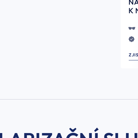
N
K 
ZJI