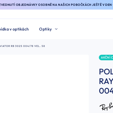
YZVEDNUTÍ OBJEDNÁVKY OSOBNĚ NA NAŠICH POBOČKÁCH JEŠTĚ V DEN 
ídka v optikách
Optiky
IATOR RB 3025 004/78 VEL. 58
AKČNÍ 
POL
RAY
004