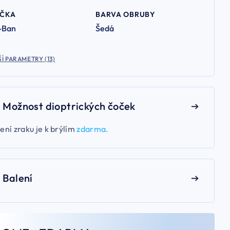
AČKA
BARVA OBRUBY
-Ban
Šedá
Í PARAMETRY (13)
Možnost dioptrických čoček
ení zraku je k brýlím
zdarma.
Balení