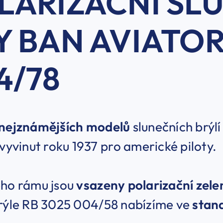
LARIZAČNÍ SL
Y BAN AVIATOR
4/78
nejznámějších modelů
slunečních brýlí
 vyvinut roku 1937 pro americké piloty.
ého rámu jsou
vsazeny polarizační zelen
ýle RB 3025 004/58 nabízíme ve
stan