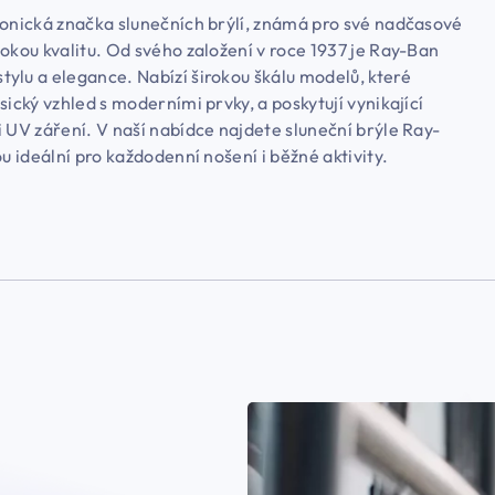
konická značka slunečních brýlí, známá pro své nadčasové
okou kvalitu. Od svého založení v roce 1937 je Ray-Ban
ylu a elegance. Nabízí širokou škálu modelů, které
sický vzhled s moderními prvky, a poskytují vynikající
 UV záření. V naší nabídce najdete sluneční brýle Ray-
ou ideální pro každodenní nošení i běžné aktivity.