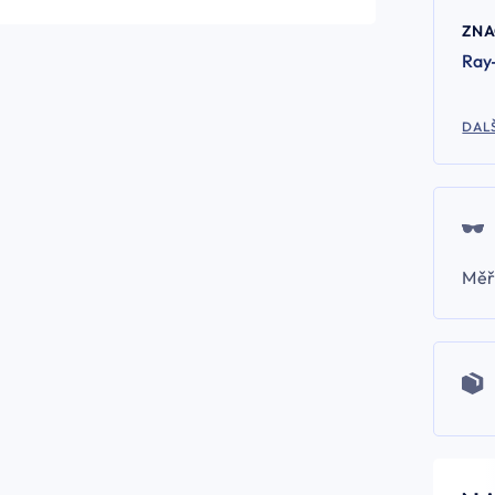
ZN
Ray
DALŠ
Měř