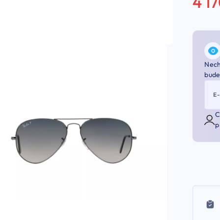
4 1
Nech
bude
E
C
p