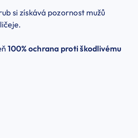
rub si získává pozornost mužů
ičeje.
veň
100% ochrana proti škodlivému