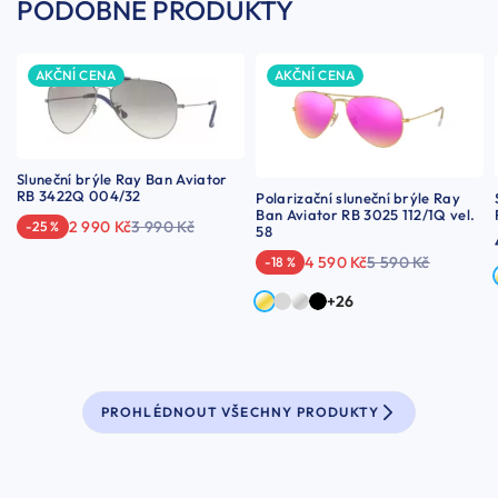
PODOBNÉ PRODUKTY
AKČNÍ CENA
AKČNÍ CENA
Sluneční brýle Ray Ban Aviator
RB 3422Q 004/32
Polarizační sluneční brýle Ray
Ban Aviator RB 3025 112/1Q vel.
2 990 Kč
3 990 Kč
-25 %
58
4 590 Kč
5 590 Kč
-18 %
+26
PROHLÉDNOUT VŠECHNY PRODUKTY