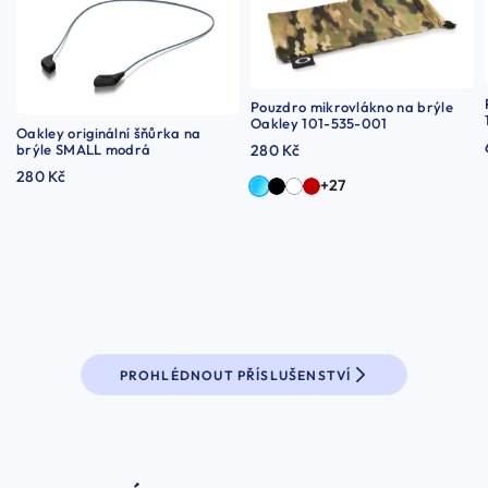
Pouzdro mikrovlákno na brýle
Oakley 101-535-001
Oakley originální šňůrka na
brýle SMALL modrá
280 Kč
280 Kč
+27
PROHLÉDNOUT PŘÍSLUŠENSTVÍ