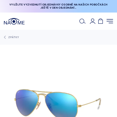
VYUŽIJTE VYZVEDNUTÍ OBJEDNÁVKY OSOBNĚ NA NAŠICH POBOČKÁCH
JEŠTĚ V DEN OBJEDNÁNÍ..
ZPÁTKY