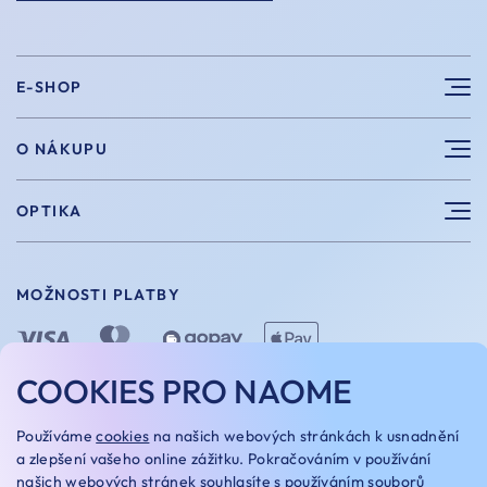
E-SHOP
Sluneční brýle
O NÁKUPU
Sportovní brýle
Výhody nákupu u nás
OPTIKA
Brýle na počítač
Velikosti
Měření zraku
Vintage brýle
Vrácení a výměna
MOŽNOSTI PLATBY
Aplikace kontaktních čoček
Doplňky
Doprava a platba
Dioptrické brýle
Dárkové poukazy
COOKIES PRO NAOME
Naome+
O nás
MOŽNOSTI DOPRAVY
Používáme
cookies
na našich webových stránkách k usnadnění
Naše optiky
a zlepšení vašeho online zážitku. Pokračováním v používání
našich webových stránek souhlasíte s používáním
souborů