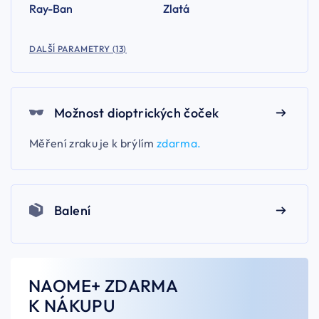
Ray-Ban
Zlatá
DALŠÍ PARAMETRY (13)
Možnost dioptrických čoček
Měření zraku je k brýlím
zdarma.
Balení
NAOME+ ZDARMA
K NÁKUPU