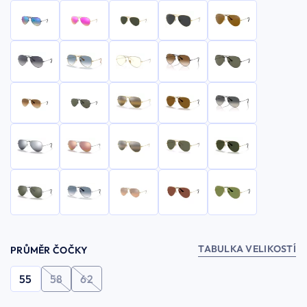
TABULKA VELIKOSTÍ
PRŮMĚR ČOČKY
55
58
62