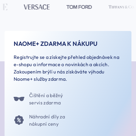
NAOME+ ZDARMA K NÁKUPU
Registrujte se a získejte přehled objednávek na
e-shopu a informace o novinkách a akcích.
Zakoupením brýlí u nás získáváte výhodu
Naome+ služby zdarma.
Čištění a běžný
servis zdarma
Náhradní díly za
nákupní ceny