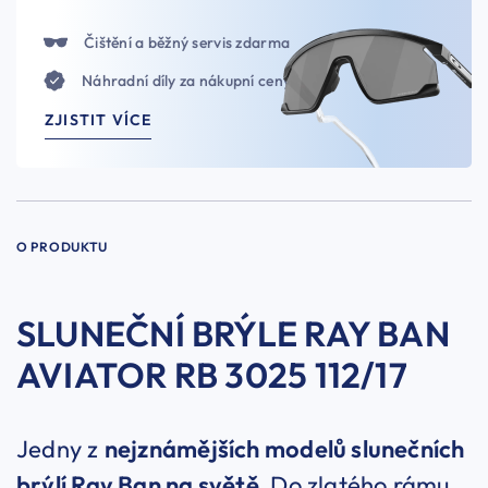
Čištění a běžný servis zdarma
Náhradní díly za nákupní ceny
ZJISTIT VÍCE
O PRODUKTU
SLUNEČNÍ BRÝLE RAY BAN
AVIATOR RB 3025 112/17
Jedny z
nejznámějších modelů slunečních
brýlí Ray Ban na světě.
Do zlatého rámu