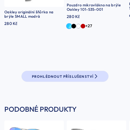
Pouzdro mikrovlákno na brýle
Oakley 101-535-001
Oakley originální šňůrka na
brýle SMALL modrá
280 Kč
280 Kč
+27
PROHLÉDNOUT PŘÍSLUŠENSTVÍ
PODOBNÉ PRODUKTY