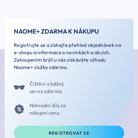
NAOME+ ZDARMA K NÁKUPU
Registrujte se a získejte přehled objednávek na
e-shopu a informace o novinkách a akcích.
Zakoupením brýlí u nás získáváte výhodu
Naome+ služby zdarma.
Čištění a běžný
servis zdarma
Náhradní díly za
nákupní ceny
REGISTROVAT SE