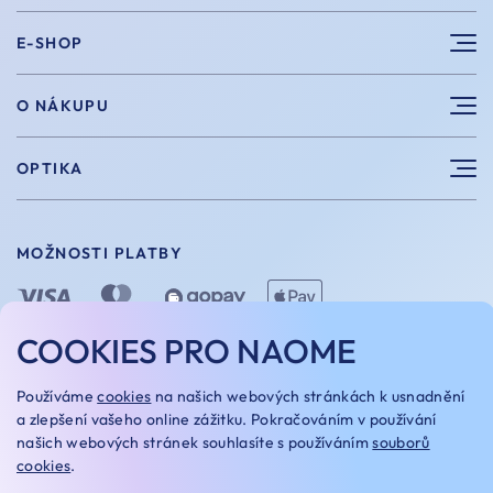
E-SHOP
Sluneční brýle
O NÁKUPU
Sportovní brýle
Výhody nákupu u nás
OPTIKA
Brýle na počítač
Velikosti
Měření zraku
Vintage brýle
Vrácení a výměna
MOŽNOSTI PLATBY
Aplikace kontaktních čoček
Doplňky
Doprava a platba
Dioptrické brýle
Dárkové poukazy
COOKIES PRO NAOME
Naome+
O nás
MOŽNOSTI DOPRAVY
Používáme
cookies
na našich webových stránkách k usnadnění
Naše optiky
a zlepšení vašeho online zážitku. Pokračováním v používání
našich webových stránek souhlasíte s používáním
souborů
Kariera
cookies
.