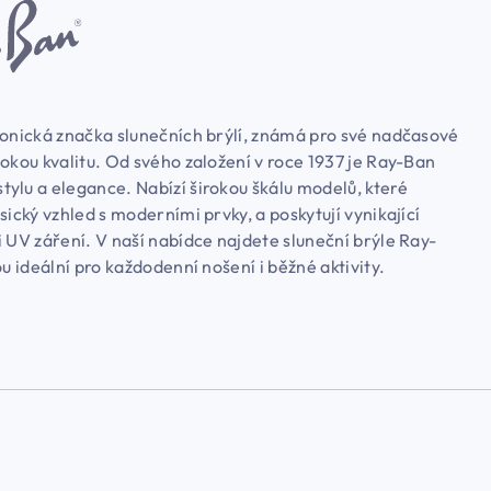
konická značka slunečních brýlí, známá pro své nadčasové
okou kvalitu. Od svého založení v roce 1937 je Ray-Ban
ylu a elegance. Nabízí širokou škálu modelů, které
sický vzhled s moderními prvky, a poskytují vynikající
 UV záření. V naší nabídce najdete sluneční brýle Ray-
ou ideální pro každodenní nošení i běžné aktivity.