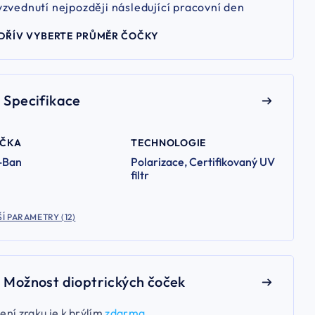
yzvednutí nejpozději následující pracovní den
DŘÍV VYBERTE PRŮMĚR ČOČKY
Specifikace
AČKA
TECHNOLOGIE
-Ban
Polarizace, Certifikovaný UV
filtr
Í PARAMETRY (12)
Možnost dioptrických čoček
ení zraku je k brýlím
zdarma.