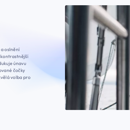
 a oslnění
 kontrastnější
edukuje únavu
izované čočky
kvělá volba pro