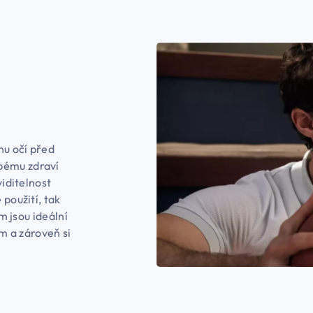
nu očí před
bému zdraví
viditelnost
 použití, tak
em jsou ideální
ím a zároveň si