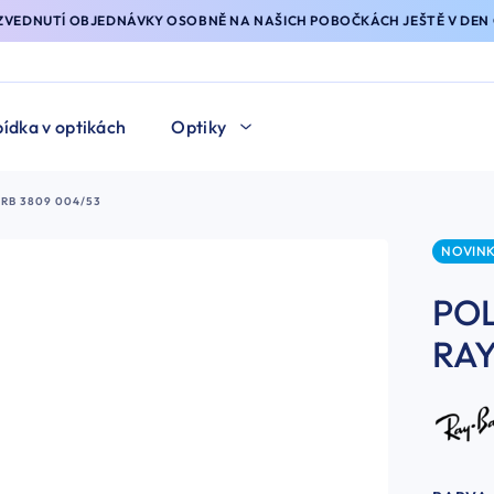
YZVEDNUTÍ OBJEDNÁVKY OSOBNĚ NA NAŠICH POBOČKÁCH JEŠTĚ V DEN 
ídka v optikách
Optiky
 RB 3809 004/53
NOVIN
POL
RAY