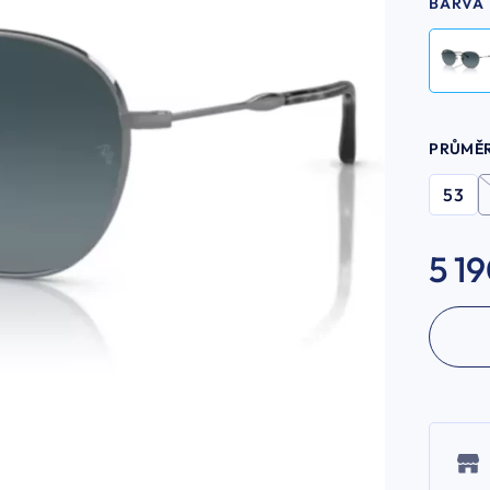
BARVA
PRŮMĚ
53
5 1