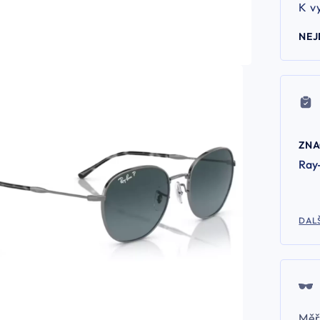
K v
NEJ
ZN
Ray
DALŠ
Měř