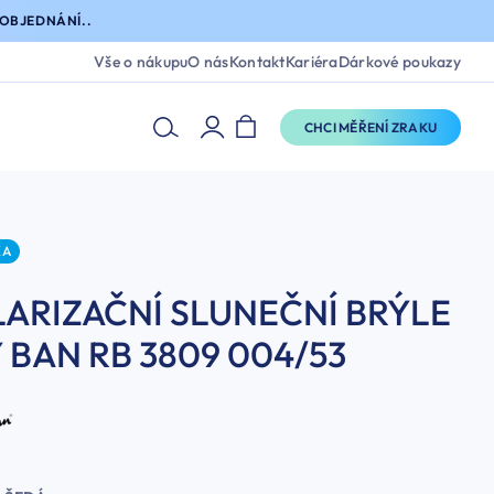
OBJEDNÁNÍ..
Vše o nákupu
O nás
Kontakt
Kariéra
Dárkové poukazy
CHCI MĚŘENÍ ZRAKU
KA
ARIZAČNÍ SLUNEČNÍ BRÝLE
 BAN RB 3809 004/53