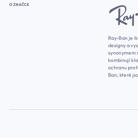
O ZNAČCE
Ray-Ban je i
designy a vys
synonymem st
kombinují kla
ochranu proti
Ban, které js