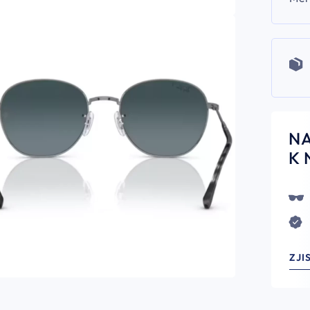
N
K 
ZJI