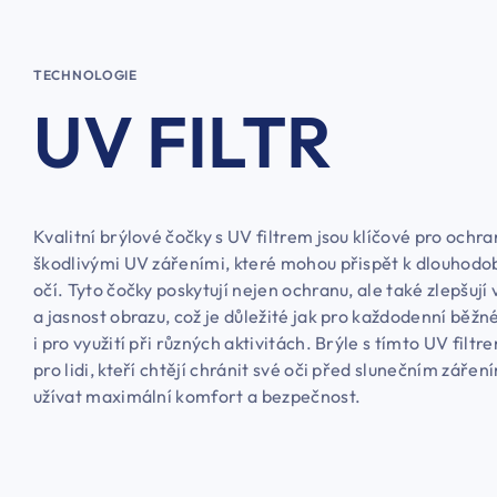
TECHNOLOGIE
UV FILTR
Kvalitní brýlové čočky s UV filtrem jsou klíčové pro ochra
škodlivými UV zářeními, které mohou přispět k dlouhodo
očí. Tyto čočky poskytují nejen ochranu, ale také zlepšují 
a jasnost obrazu, což je důležité jak pro každodenní běžné
i pro využití při různých aktivitách. Brýle s tímto UV filtr
pro lidi, kteří chtějí chránit své oči před slunečním zářen
užívat maximální komfort a bezpečnost.