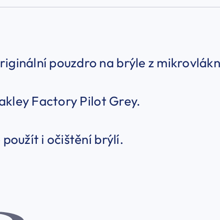
iginální pouzdro na brýle z mikrovlák
kley Factory Pilot Grey.
 použít i očištění brýlí.