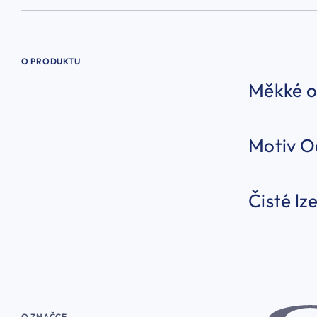
O PRODUKTU
Měkké or
Motiv Oa
Čisté lze
O ZNAČCE