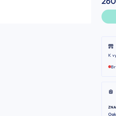
260
K v
B
ZN
Oak