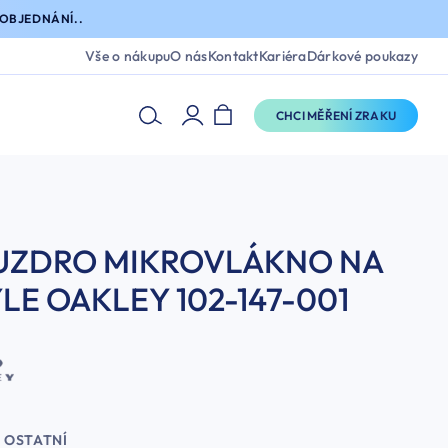
OBJEDNÁNÍ..
Vše o nákupu
O nás
Kontakt
Kariéra
Dárkové poukazy
CHCI MĚŘENÍ ZRAKU
UZDRO MIKROVLÁKNO NA
LE OAKLEY 102-147-001
OSTATNÍ