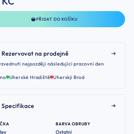
 KČ
PŘIDAT DO KOŠÍKU
Rezervovat na prodejně
yzvednutí nejpozději následující pracovní den
rno
Uherské Hradiště
Uherský Brod
Specifikace
AČKA
BARVA OBRUBY
ley
Ostatní