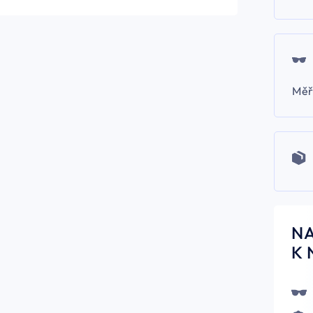
Měř
N
K 