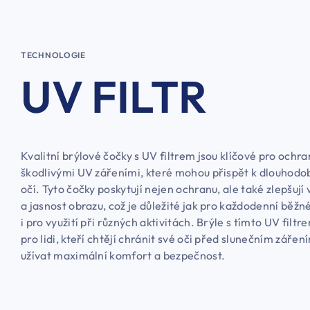
TECHNOLOGIE
UV FILTR
Kvalitní brýlové čočky s UV filtrem jsou klíčové pro ochra
škodlivými UV zářeními, které mohou přispět k dlouhodo
očí. Tyto čočky poskytují nejen ochranu, ale také zlepšují 
a jasnost obrazu, což je důležité jak pro každodenní běžné
i pro využití při různých aktivitách. Brýle s tímto UV filtr
pro lidi, kteří chtějí chránit své oči před slunečním zářen
užívat maximální komfort a bezpečnost.