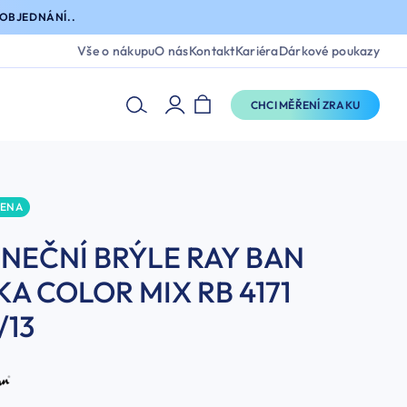
OBJEDNÁNÍ..
Vše o nákupu
O nás
Kontakt
Kariéra
Dárkové poukazy
CHCI MĚŘENÍ ZRAKU
CENA
NEČNÍ BRÝLE RAY BAN
KA COLOR MIX RB 4171
/13