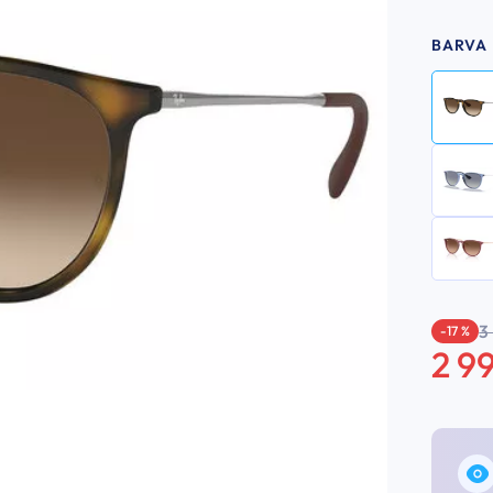
BARVA
3
-17 %
2 9