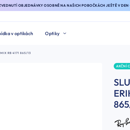
YZVEDNUTÍ OBJEDNÁVKY OSOBNĚ NA NAŠICH POBOČKÁCH JEŠTĚ V DEN 
ídka v optikách
Optiky
IX RB 4171 865/13
AKČNÍ 
SLU
ERI
865