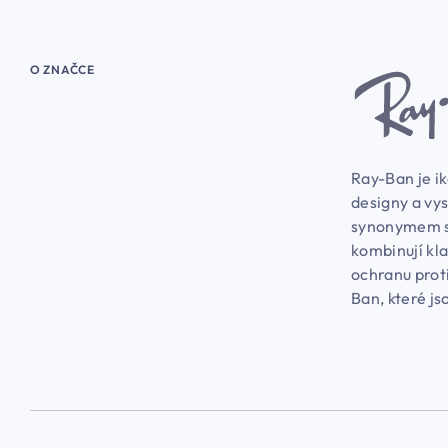
O ZNAČCE
Ray-Ban je i
designy a vys
synonymem st
kombinují kla
ochranu proti
Ban, které js