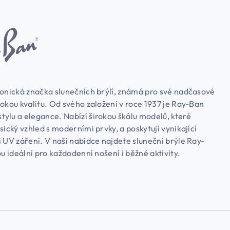
konická značka slunečních brýlí, známá pro své nadčasové
okou kvalitu. Od svého založení v roce 1937 je Ray-Ban
ylu a elegance. Nabízí širokou škálu modelů, které
sický vzhled s moderními prvky, a poskytují vynikající
 UV záření. V naší nabídce najdete sluneční brýle Ray-
ou ideální pro každodenní nošení i běžné aktivity.