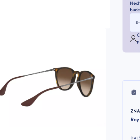
Nech
bude
E
C
p
ZN
Ray
DALŠ