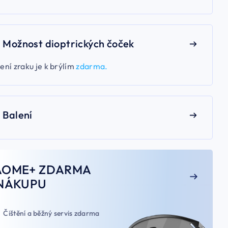
Možnost dioptrických čoček
ení zraku je k brýlím
zdarma.
Balení
AOME+ ZDARMA
NÁKUPU
Čištění a běžný servis zdarma