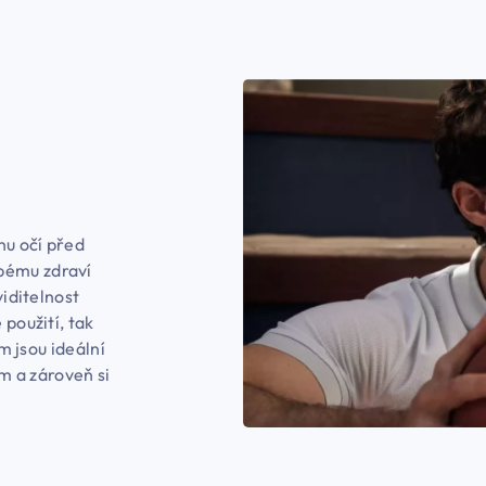
nu očí před
bému zdraví
viditelnost
 použití, tak
em jsou ideální
ím a zároveň si