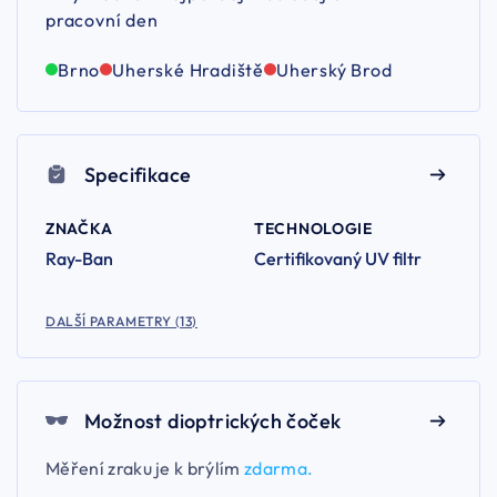
pracovní den
Brno
Uherské Hradiště
Uherský Brod
Specifikace
ZNAČKA
TECHNOLOGIE
Ray-Ban
Certifikovaný UV filtr
DALŠÍ PARAMETRY (13)
Možnost dioptrických čoček
Měření zraku je k brýlím
zdarma.