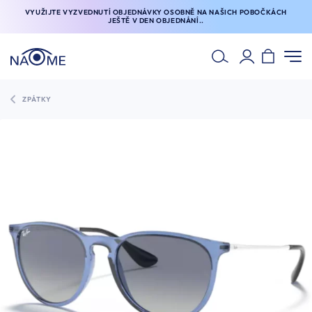
VYUŽIJTE VYZVEDNUTÍ OBJEDNÁVKY OSOBNĚ NA NAŠICH POBOČKÁCH
JEŠTĚ V DEN OBJEDNÁNÍ..
ZPÁTKY