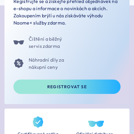
Registrujte se a získejte přehled objednávek na
e-shopu a informace o novinkách a akcích.
Zakoupením brýlí u nás získáváte výhodu
Naome+ služby zdarma.
Čištění a běžný
servis zdarma
Náhradní díly za
nákupní ceny
REGISTROVAT SE
Certifikovaná optika
Oficiální distribuce