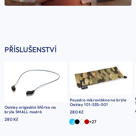
PŘÍSLUŠENSTVÍ
Pouzdro mikrovlákno na brýle
Oakley 101-535-001
Oakley originální šňůrka na
brýle SMALL modrá
280 Kč
280 Kč
+27