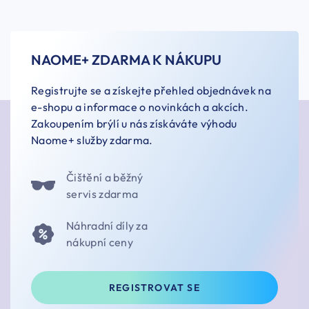
NAOME+ ZDARMA K NÁKUPU
Registrujte se a získejte přehled objednávek na
e-shopu a informace o novinkách a akcích.
Zakoupením brýlí u nás získáváte výhodu
Naome+ služby zdarma.
Čištění a běžný
servis zdarma
Náhradní díly za
nákupní ceny
REGISTROVAT SE