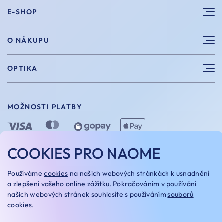
E-SHOP
Sluneční brýle
O NÁKUPU
Sportovní brýle
Výhody nákupu u nás
OPTIKA
Brýle na počítač
Velikosti
Měření zraku
Vintage brýle
Vrácení a výměna
MOŽNOSTI PLATBY
Aplikace kontaktních čoček
Doplňky
Doprava a platba
Dioptrické brýle
Dárkové poukazy
COOKIES PRO NAOME
Naome+
O nás
MOŽNOSTI DOPRAVY
Používáme
cookies
na našich webových stránkách k usnadnění
Naše optiky
a zlepšení vašeho online zážitku. Pokračováním v používání
našich webových stránek souhlasíte s používáním
souborů
Kariera
cookies
.
OBCHODNÍ PODMÍNKY
REKLAMAČNÍ ŘÁD