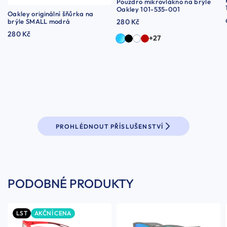
Pouzdro mikrovlákno na brýle
Oakley 101-535-001
Oakley originální šňůrka na
brýle SMALL modrá
280 Kč
280 Kč
+27
PROHLÉDNOUT PŘÍSLUŠENSTVÍ
PODOBNÉ PRODUKTY
LST
AKČNÍ CENA