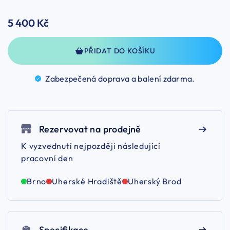
5 400 Kč
PŘIDAT DO KOŠÍKU
Zabezpečená doprava a balení
zdarma.
Rezervovat na prodejně
K vyzvednutí nejpozději následující
pracovní den
Brno
Uherské Hradiště
Uherský Brod
Specifikace