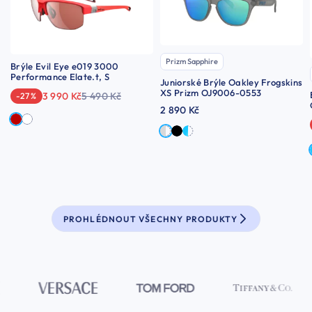
Prizm Sapphire
Brýle Evil Eye e019 3000
Performance Elate.t, S
Juniorské Brýle Oakley Frogskins
XS Prizm OJ9006-0553
3 990 Kč
5 490 Kč
-27 %
2 890 Kč
PROHLÉDNOUT VŠECHNY PRODUKTY