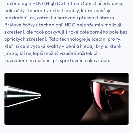
Technologie HDO (High Definition Optics) představuje
pokročilý standard v oblasti optiky, který zajišťuje
maximální jas, ostrost a barevnou přesnost obrazu.
Brýlové čočky s technologií HDO nejenže minimalizují
zkreslení, ale také poskytují široké pole zorného pole bez
optických zkreslení. Tato technologie je ideální pro ty,
kteří si cení vysoké kvality vidění a hledají brýle, které
jim zajistí nejlepší možný vizuální zážitek při
každodenním nošení i při sportovních aktivitách.