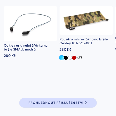
Pouzdro mikrovlákno na brýle
Oakley 101-535-001
Oakley originální šňůrka na
brýle SMALL modrá
280 Kč
280 Kč
+27
PROHLÉDNOUT PŘÍSLUŠENSTVÍ