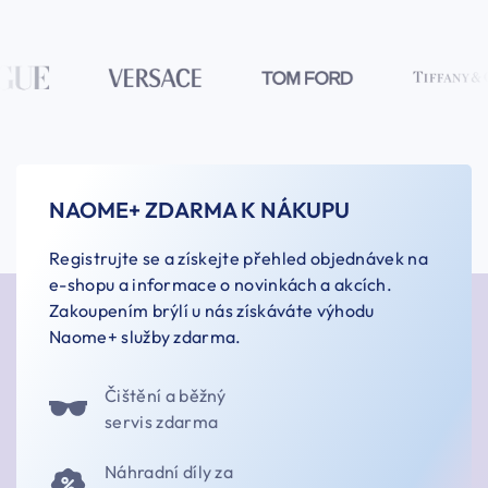
NAOME+ ZDARMA K NÁKUPU
Registrujte se a získejte přehled objednávek na
e-shopu a informace o novinkách a akcích.
Zakoupením brýlí u nás získáváte výhodu
Naome+ služby zdarma.
Čištění a běžný
servis zdarma
Náhradní díly za