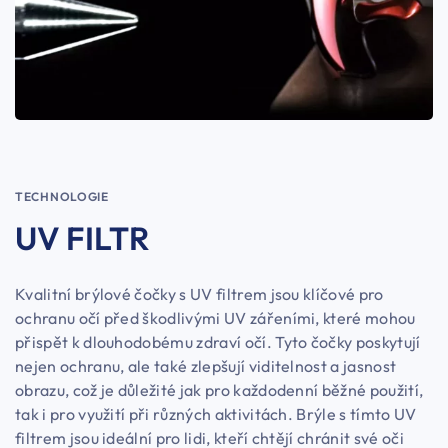
TECHNOLOGIE
UV FILTR
Kvalitní brýlové čočky s UV filtrem jsou klíčové pro
ochranu očí před škodlivými UV zářeními, které mohou
přispět k dlouhodobému zdraví očí. Tyto čočky poskytují
nejen ochranu, ale také zlepšují viditelnost a jasnost
obrazu, což je důležité jak pro každodenní běžné použití,
tak i pro využití při různých aktivitách. Brýle s tímto UV
filtrem jsou ideální pro lidi, kteří chtějí chránit své oči