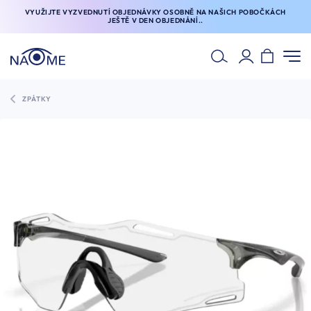
VYUŽIJTE VYZVEDNUTÍ OBJEDNÁVKY OSOBNĚ NA NAŠICH POBOČKÁCH
JEŠTĚ V DEN OBJEDNÁNÍ..
ZPÁTKY