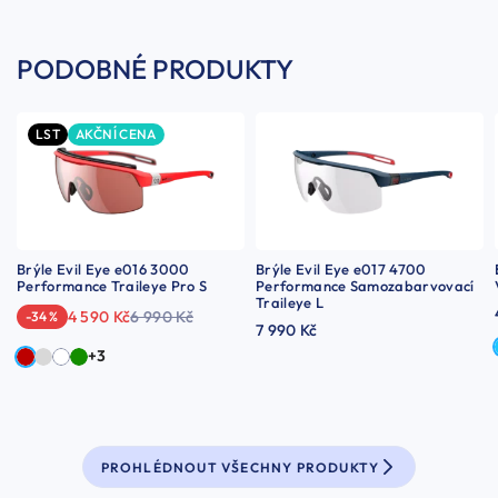
PODOBNÉ PRODUKTY
LST
AKČNÍ CENA
Brýle Evil Eye e016 3000
Brýle Evil Eye e017 4700
Performance Traileye Pro S
Performance Samozabarvovací
Traileye L
4 590 Kč
6 990 Kč
-34 %
7 990 Kč
+3
PROHLÉDNOUT VŠECHNY PRODUKTY