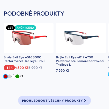
PODOBNÉ PRODUKTY
LST
AKČNÍ CENA
Brýle Evil Eye e016 3000
Brýle Evil Eye e017 4700
Performance Traileye Pro S
Performance Samozabarvovací
Traileye L
4 590 Kč
6 990 Kč
-34 %
7 990 Kč
+3
PROHLÉDNOUT VŠECHNY PRODUKTY