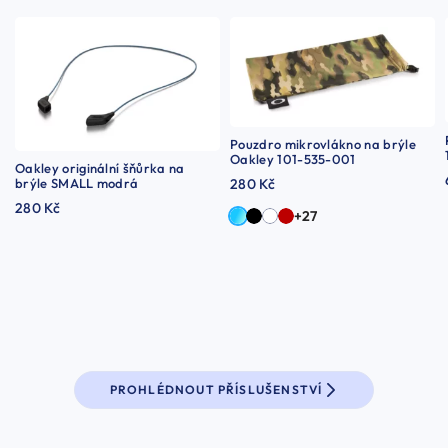
Pouzdro mikrovlákno na brýle
Oakley 101-535-001
Oakley originální šňůrka na
brýle SMALL modrá
280 Kč
280 Kč
+27
PROHLÉDNOUT PŘÍSLUŠENSTVÍ