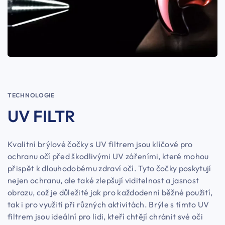
TECHNOLOGIE
UV FILTR
Kvalitní brýlové čočky s UV filtrem jsou klíčové pro
ochranu očí před škodlivými UV zářeními, které mohou
přispět k dlouhodobému zdraví očí. Tyto čočky poskytují
nejen ochranu, ale také zlepšují viditelnost a jasnost
obrazu, což je důležité jak pro každodenní běžné použití,
tak i pro využití při různých aktivitách. Brýle s tímto UV
filtrem jsou ideální pro lidi, kteří chtějí chránit své oči