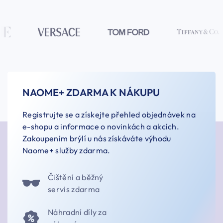
NAOME+ ZDARMA K NÁKUPU
Registrujte se a získejte přehled objednávek na
e-shopu a informace o novinkách a akcích.
Zakoupením brýlí u nás získáváte výhodu
Naome+ služby zdarma.
Čištění a běžný
servis zdarma
Náhradní díly za