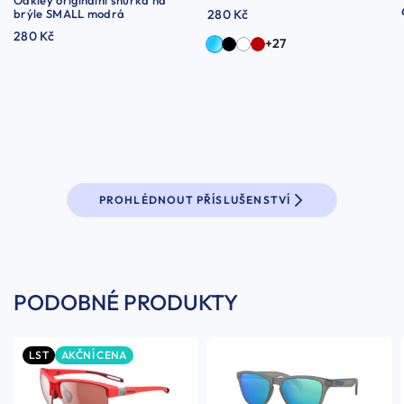
Oakley originální šňůrka na
brýle SMALL modrá
280 Kč
280 Kč
+27
PROHLÉDNOUT PŘÍSLUŠENSTVÍ
PODOBNÉ PRODUKTY
LST
AKČNÍ CENA