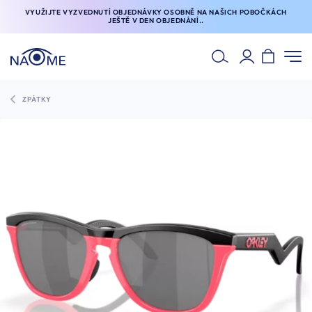
VYUŽIJTE VYZVEDNUTÍ OBJEDNÁVKY OSOBNĚ NA NAŠICH POBOČKÁCH
JEŠTĚ V DEN OBJEDNÁNÍ..
ZPÁTKY