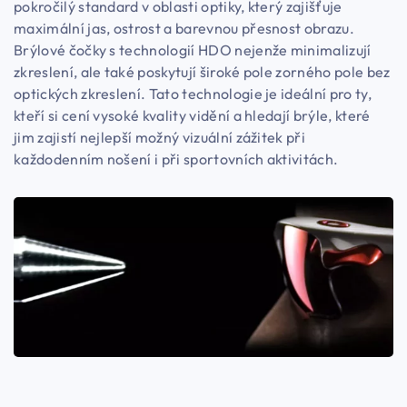
pokročilý standard v oblasti optiky, který zajišťuje
maximální jas, ostrost a barevnou přesnost obrazu.
Brýlové čočky s technologií HDO nejenže minimalizují
zkreslení, ale také poskytují široké pole zorného pole bez
optických zkreslení. Tato technologie je ideální pro ty,
kteří si cení vysoké kvality vidění a hledají brýle, které
jim zajistí nejlepší možný vizuální zážitek při
každodenním nošení i při sportovních aktivitách.