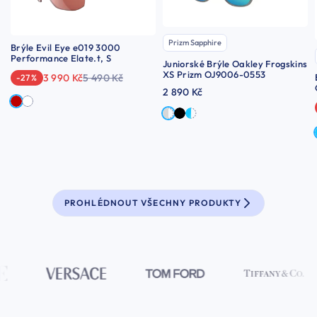
Prizm Sapphire
Brýle Evil Eye e019 3000
Performance Elate.t, S
Juniorské Brýle Oakley Frogskins
XS Prizm OJ9006-0553
3 990 Kč
5 490 Kč
-27 %
2 890 Kč
PROHLÉDNOUT VŠECHNY PRODUKTY