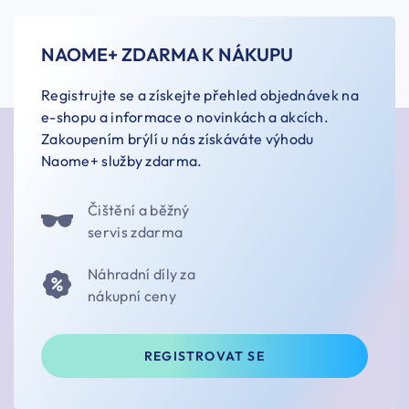
NAOME+ ZDARMA K NÁKUPU
Registrujte se a získejte přehled objednávek na
e-shopu a informace o novinkách a akcích.
Zakoupením brýlí u nás získáváte výhodu
Naome+ služby zdarma.
Čištění a běžný
servis zdarma
Náhradní díly za
nákupní ceny
REGISTROVAT SE