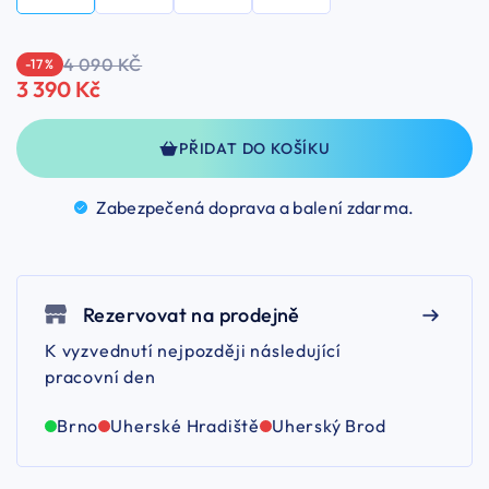
4 090 KČ
-17 %
3 390 Kč
PŘIDAT DO KOŠÍKU
Zabezpečená doprava a balení
zdarma.
Rezervovat na prodejně
K vyzvednutí nejpozději následující
pracovní den
Brno
Uherské Hradiště
Uherský Brod