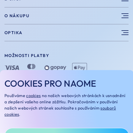
Sluneční brýle
O NÁKUPU
Sportovní brýle
Výhody nákupu u nás
OPTIKA
Brýle na počítač
Velikosti
Měření zraku
Vintage brýle
Vrácení a výměna
MOŽNOSTI PLATBY
Aplikace kontaktních čoček
Doplňky
Doprava a platba
Dioptrické brýle
Dárkové poukazy
COOKIES PRO NAOME
Naome+
O nás
MOŽNOSTI DOPRAVY
Používáme
cookies
na našich webových stránkách k usnadnění
Naše optiky
a zlepšení vašeho online zážitku. Pokračováním v používání
našich webových stránek souhlasíte s používáním
souborů
Kariera
cookies
.
Oakley Custom
OBCHODNÍ PODMÍNKY
REKLAMAČNÍ ŘÁD
NASTAVENÍ COOKIES
GDPR