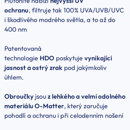
Plutonite nabízí
nejvyšší UV
ochranu
, filtruje tak 100% UVA/UVB/UVC
i škodlivého modrého světla, a to až do
400 nm
Patentovaná
technologie
HDO
poskytuje
vynikající
jasnost a ostrý zrak
pod jakýmkoliv
úhlem.
Obroučky
jsou
z lehkého a velmi odolného
materiálu O-Matter
, který zaručuje
pohodlí a ochranu i při celodenním nošení