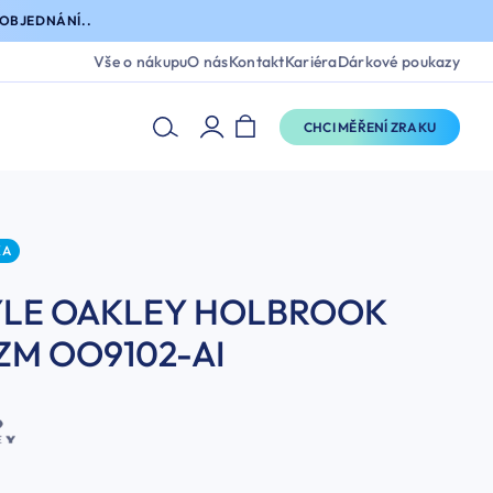
OBJEDNÁNÍ..
Vše o nákupu
O nás
Kontakt
Kariéra
Dárkové poukazy
CHCI MĚŘENÍ ZRAKU
KA
ÝLE OAKLEY HOLBROOK
ZM OO9102-AI