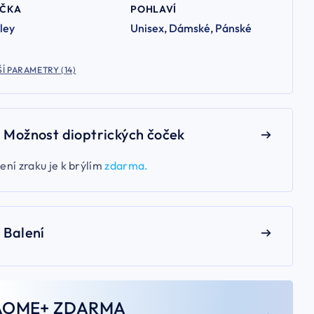
AČKA
POHLAVÍ
ley
Unisex, Dámské, Pánské
Í PARAMETRY (14)
Možnost dioptrických čoček
ení zraku je k brýlím
zdarma.
Balení
AOME+ ZDARMA