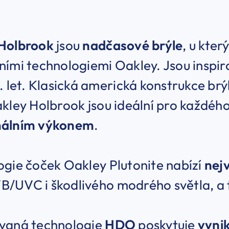
Holbrook
jsou
nadčasové brýle
, u kter
ími technologiemi Oakley. Jsou inspiro
. let. Klasická americká konstrukce br
kley Holbrook jsou ideální pro každéh
málním výkonem
.
gie čoček Oakley Plutonite nabízí
nej
/UVC i škodlivého modrého světla, a 
vaná technologie
HDO
poskytuje
vynik