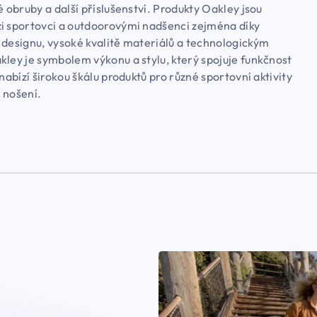
é obruby a další příslušenství. Produkty Oakley jsou
i sportovci a outdoorovými nadšenci zejména díky
 designu, vysoké kvalitě materiálů a technologickým
kley je symbolem výkonu a stylu, který spojuje funkčnost
 nabízí širokou škálu produktů pro různé sportovní aktivity
 nošení.