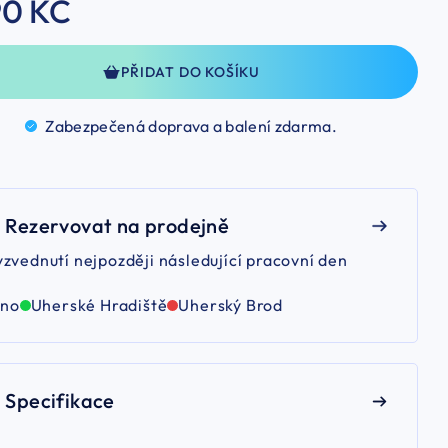
90 KČ
PŘIDAT DO KOŠÍKU
Zabezpečená doprava a balení
zdarma.
Rezervovat na prodejně
yzvednutí nejpozději následující pracovní den
rno
Uherské Hradiště
Uherský Brod
Specifikace