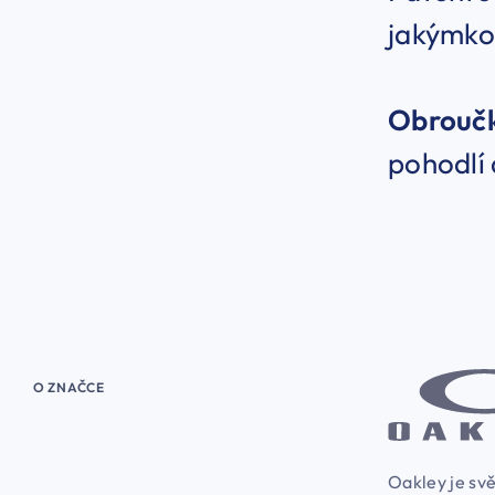
jakýmko
Obrouč
pohodlí 
O ZNAČCE
Oakley je svě