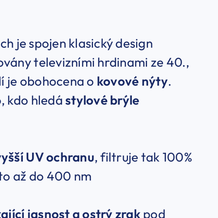
ých je spojen klasický design
vány televizními hrdinami ze 40.,
ýlí je obohocena o
kovové nýty
.
o, kdo hledá
stylové brýle
vyšší UV ochranu
, filtruje tak 100%
to až do 400 nm
ající jasnost a ostrý zrak
pod