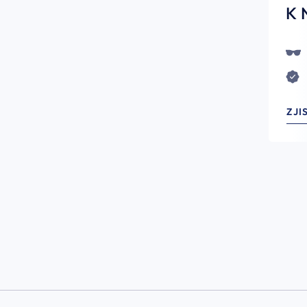
K 
ZJI