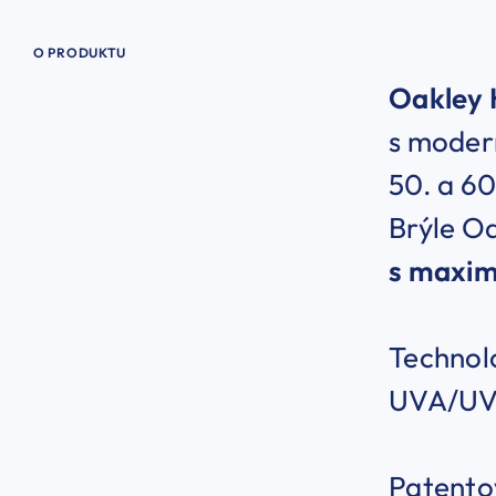
O PRODUKTU
Oakley 
s modern
50. a 60
Brýle Oa
s maxi
Technolo
UVA/UVB
Patento