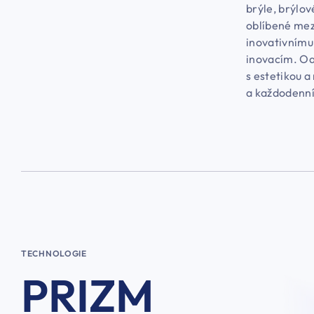
brýle, brýlov
oblíbené mez
inovativnímu
inovacím. Oa
s estetikou a
a každodenní
TECHNOLOGIE
PRIZM