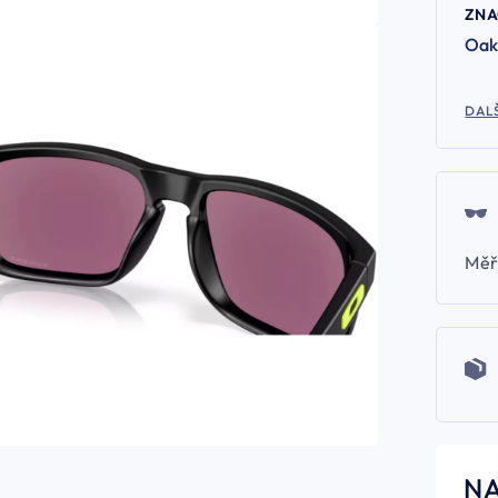
ZN
Oak
DALŠ
Měř
N