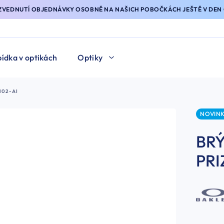
YZVEDNUTÍ OBJEDNÁVKY OSOBNĚ NA NAŠICH POBOČKÁCH JEŠTĚ V DEN 
ídka v optikách
Optiky
102-AI
NOVIN
BR
PRI