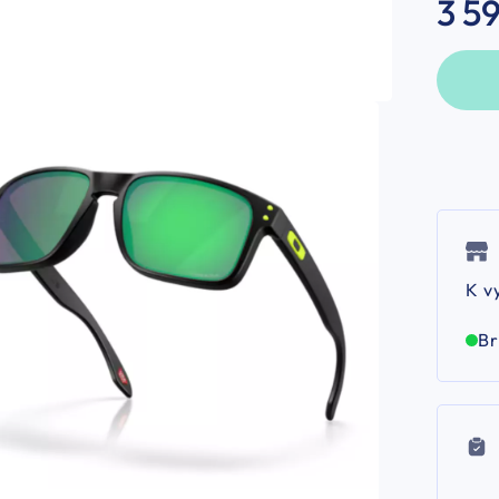
3 5
K v
B