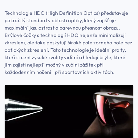
Technologie HDO (High Definition Optics) představuje
pokročilý standard v oblasti optiky, který zajišťuje
maximální jas, ostrost a barevnou přesnost obrazu.
Brýlové čočky s technologií HDO nejenže minimalizují
zkreslení, ale také poskytují široké pole zorného pole bez
optických zkreslení. Tato technologie je ideální pro ty,
kteří si cení vysoké kvality vidění a hledají brýle, které
jim zajistí nejlepší možný vizuální zážitek při
každodenním nošení i při sportovních aktivitách.