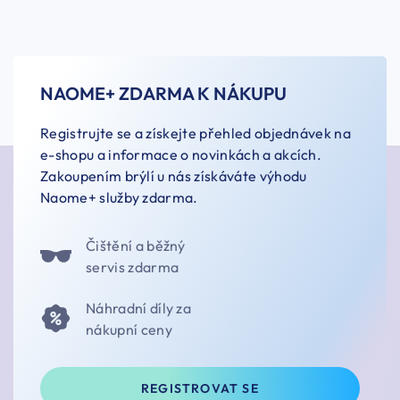
NAOME+ ZDARMA K NÁKUPU
Registrujte se a získejte přehled objednávek na
e-shopu a informace o novinkách a akcích.
Zakoupením brýlí u nás získáváte výhodu
Naome+ služby zdarma.
Čištění a běžný
servis zdarma
Náhradní díly za
nákupní ceny
REGISTROVAT SE