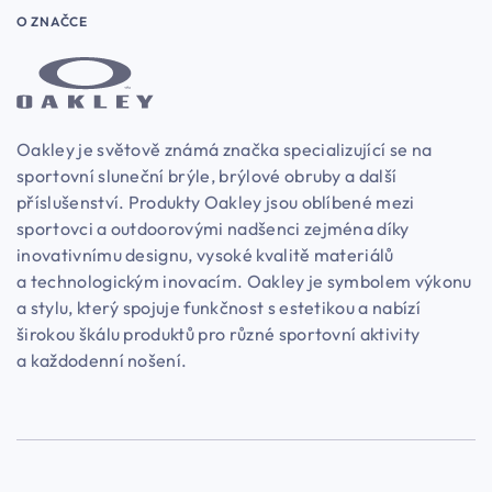
O ZNAČCE
Oakley je světově známá značka specializující se na
sportovní sluneční brýle, brýlové obruby a další
příslušenství. Produkty Oakley jsou oblíbené mezi
sportovci a outdoorovými nadšenci zejména díky
inovativnímu designu, vysoké kvalitě materiálů
a technologickým inovacím. Oakley je symbolem výkonu
a stylu, který spojuje funkčnost s estetikou a nabízí
širokou škálu produktů pro různé sportovní aktivity
a každodenní nošení.