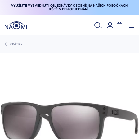
VYUŽIJTE VYZVEDNUTÍ OBJEDNÁVKY OSOBNĚ NA NAŠICH POBOČKÁCH
JEŠTĚ V DEN OBJEDNÁNÍ..
ZPÁTKY