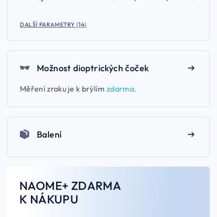
DALŠÍ PARAMETRY (14)
Možnost dioptrických čoček
Měření zraku je k brýlím
zdarma.
Balení
NAOME+ ZDARMA
K NÁKUPU