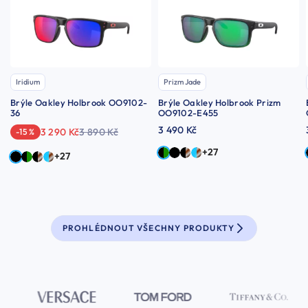
Iridium
Prizm Jade
Brýle Oakley Holbrook OO9102-
Brýle Oakley Holbrook Prizm
36
OO9102-E455
3 490 Kč
3 290 Kč
3 890 Kč
-15 %
+27
+27
PROHLÉDNOUT VŠECHNY PRODUKTY