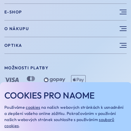
E-SHOP
Sluneční brýle
O NÁKUPU
Sportovní brýle
Výhody nákupu u nás
OPTIKA
Brýle na počítač
Velikosti
Měření zraku
Vintage brýle
Vrácení a výměna
MOŽNOSTI PLATBY
Aplikace kontaktních čoček
Doplňky
Doprava a platba
Dioptrické brýle
Dárkové poukazy
COOKIES PRO NAOME
Naome+
O nás
MOŽNOSTI DOPRAVY
Používáme
cookies
na našich webových stránkách k usnadnění
Naše optiky
a zlepšení vašeho online zážitku. Pokračováním v používání
našich webových stránek souhlasíte s používáním
souborů
Kariera
cookies
.