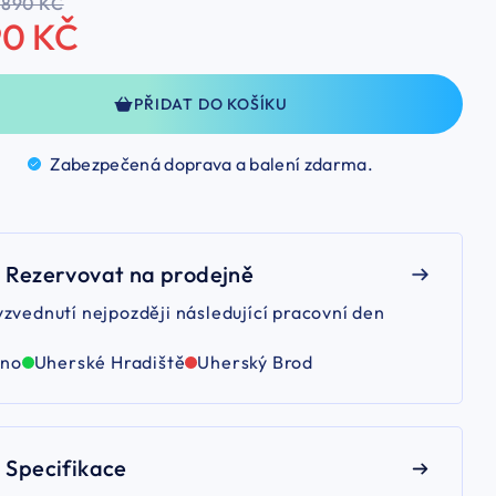
 890 KČ
90 KČ
PŘIDAT DO KOŠÍKU
Zabezpečená doprava a balení
zdarma.
Rezervovat na prodejně
yzvednutí nejpozději následující pracovní den
rno
Uherské Hradiště
Uherský Brod
Specifikace