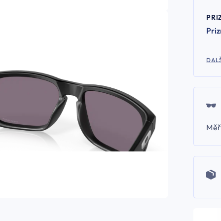
PRI
Pri
DALŠ
Měř