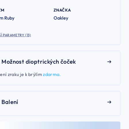
ZM
ZNAČKA
zm Ruby
Oakley
Í PARAMETRY (13)
Možnost dioptrických čoček
ení zraku je k brýlím
zdarma.
Balení