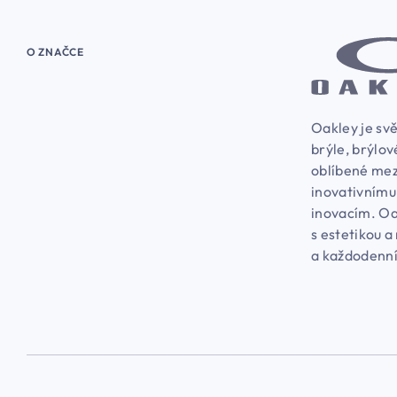
O ZNAČCE
Oakley je svě
brýle, brýlov
oblíbené mez
inovativnímu
inovacím. Oa
s estetikou a
a každodenní