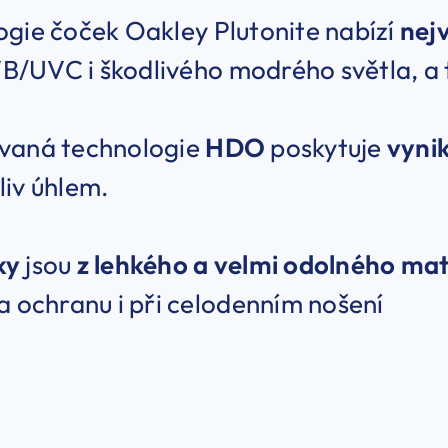
gie čoček Oakley Plutonite nabízí
nej
/UVC i škodlivého modrého světla, a 
vaná technologie
HDO
poskytuje
vynik
liv úhlem.
ky
jsou
z lehkého a velmi odolného ma
a ochranu i při celodenním nošení