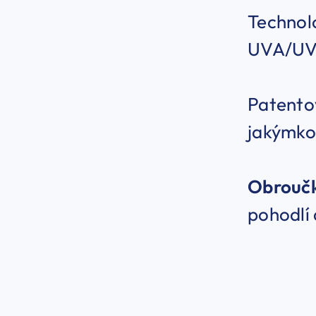
Technolo
UVA/UVB
Patento
jakýmko
Obrouč
pohodlí 