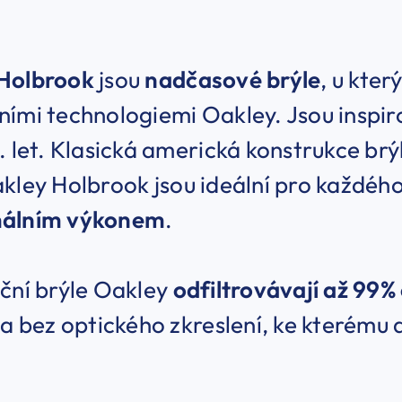
Holbrook
jsou
nadčasové brýle
, u kter
ími technologiemi Oakley. Jsou inspiro
. let. Klasická americká konstrukce br
kley Holbrook jsou ideální pro každéh
málním výkonem
.
ční brýle Oakley
odfiltrovávají až 99
la bez optického zkreslení, ke kterému