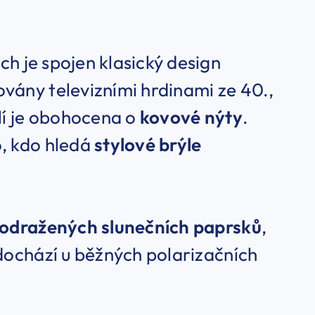
ých je spojen klasický design
vány televizními hrdinami ze 40.,
ýlí je obohocena o
kovové nýty
.
o, kdo hledá
stylové brýle
% odražených slunečních paprsků
,
 dochází u běžných polarizačních