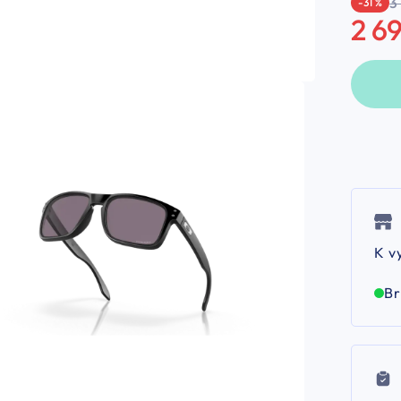
3
-31 %
2 6
K v
B