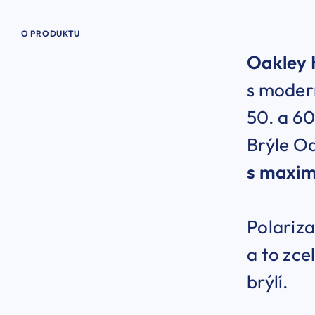
O PRODUKTU
Oakley 
s modern
50. a 60
Brýle Oa
s maxi
Polariza
a to zce
brýlí.