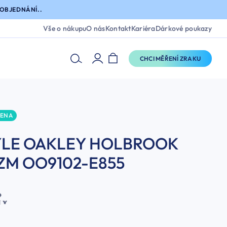
OBJEDNÁNÍ..
Vše o nákupu
O nás
Kontakt
Kariéra
Dárkové poukazy
CHCI MĚŘENÍ ZRAKU
CENA
ÝLE OAKLEY HOLBROOK
ZM OO9102-E855