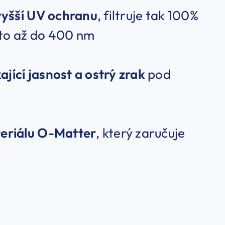
vyšší UV ochranu
, filtruje tak 100%
to až do 400 nm
ající jasnost a ostrý zrak
pod
teriálu O-Matter
, který zaručuje