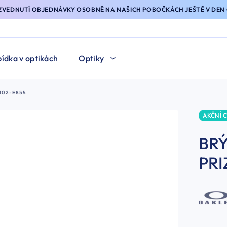
YZVEDNUTÍ OBJEDNÁVKY OSOBNĚ NA NAŠICH POBOČKÁCH JEŠTĚ V DEN 
ídka v optikách
Optiky
102-E855
AKČNÍ 
BR
PRI