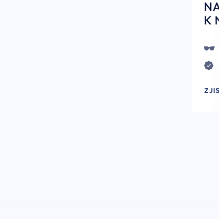
N
K 
ZJI