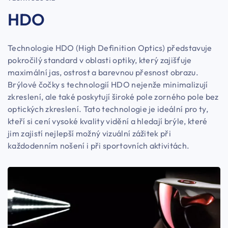
HDO
Technologie HDO (High Definition Optics) představuje
pokročilý standard v oblasti optiky, který zajišťuje
maximální jas, ostrost a barevnou přesnost obrazu.
Brýlové čočky s technologií HDO nejenže minimalizují
zkreslení, ale také poskytují široké pole zorného pole bez
optických zkreslení. Tato technologie je ideální pro ty,
kteří si cení vysoké kvality vidění a hledají brýle, které
jim zajistí nejlepší možný vizuální zážitek při
každodenním nošení i při sportovních aktivitách.