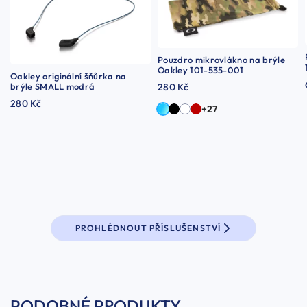
Pouzdro mikrovlákno na brýle
Oakley 101-535-001
Oakley originální šňůrka na
brýle SMALL modrá
280 Kč
280 Kč
+27
PROHLÉDNOUT PŘÍSLUŠENSTVÍ
PODOBNÉ PRODUKTY