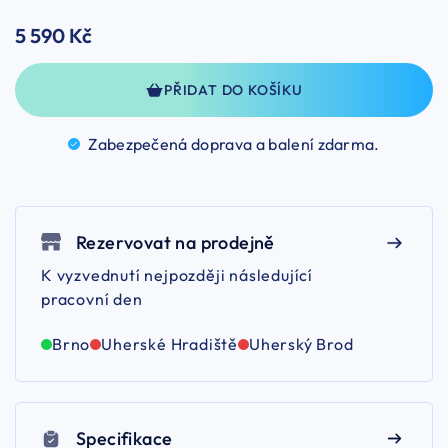
5 590 Kč
PŘIDAT DO KOŠÍKU
Zabezpečená doprava a balení
zdarma.
Rezervovat na prodejně
K vyzvednutí nejpozději následující
pracovní den
Brno
Uherské Hradiště
Uherský Brod
Specifikace