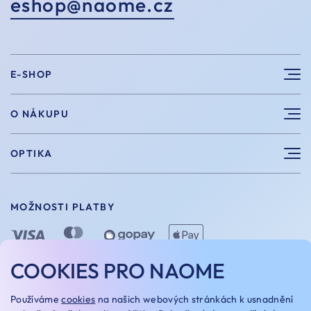
eshop@naome.cz
E-SHOP
Sluneční brýle
O NÁKUPU
Sportovní brýle
Výhody nákupu u nás
OPTIKA
Brýle na počítač
Velikosti
Měření zraku
Vintage brýle
Vrácení a výměna
MOŽNOSTI PLATBY
Aplikace kontaktních čoček
Doplňky
Doprava a platba
Dioptrické brýle
Dárkové poukazy
COOKIES PRO NAOME
Naome+
O nás
MOŽNOSTI DOPRAVY
Používáme
cookies
na našich webových stránkách k usnadnění
Naše optiky