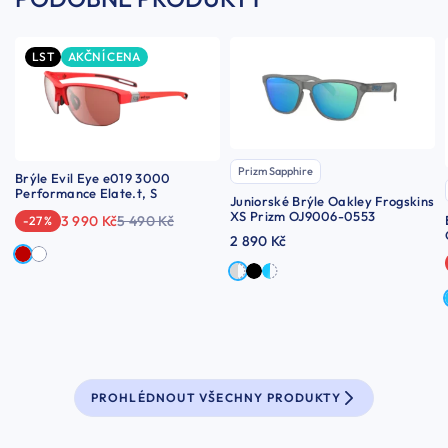
LST
AKČNÍ CENA
Prizm Sapphire
Brýle Evil Eye e019 3000
Performance Elate.t, S
Juniorské Brýle Oakley Frogskins
XS Prizm OJ9006-0553
3 990 Kč
5 490 Kč
-27 %
2 890 Kč
PROHLÉDNOUT VŠECHNY PRODUKTY