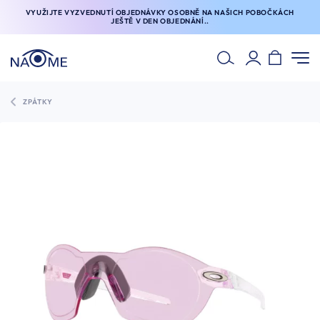
VYUŽIJTE VYZVEDNUTÍ OBJEDNÁVKY OSOBNĚ NA NAŠICH POBOČKÁCH
JEŠTĚ V DEN OBJEDNÁNÍ..
ZPÁTKY