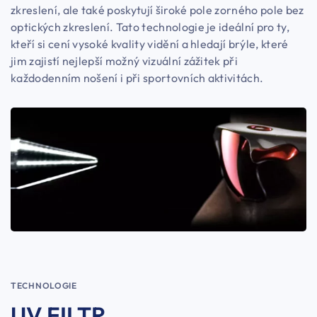
zkreslení, ale také poskytují široké pole zorného pole bez
optických zkreslení. Tato technologie je ideální pro ty,
kteří si cení vysoké kvality vidění a hledají brýle, které
jim zajistí nejlepší možný vizuální zážitek při
každodenním nošení i při sportovních aktivitách.
TECHNOLOGIE
UV FILTR