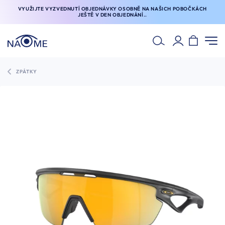
VYUŽIJTE VYZVEDNUTÍ OBJEDNÁVKY OSOBNĚ NA NAŠICH POBOČKÁCH
JEŠTĚ V DEN OBJEDNÁNÍ..
ZPÁTKY