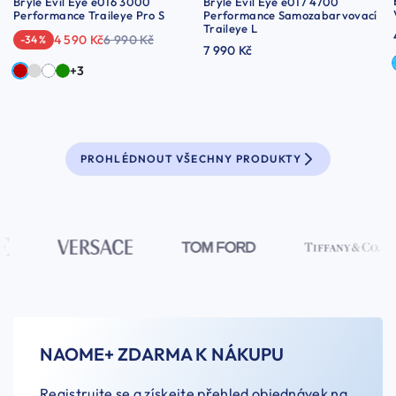
Brýle Evil Eye e016 3000
Brýle Evil Eye e017 4700
Performance Traileye Pro S
Performance Samozabarvovací
Traileye L
4 590 Kč
6 990 Kč
-34 %
7 990 Kč
+3
PROHLÉDNOUT VŠECHNY PRODUKTY
NAOME+ ZDARMA K NÁKUPU
Registrujte se a získejte přehled objednávek na