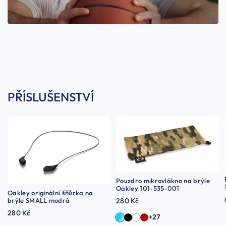
PŘÍSLUŠENSTVÍ
Pouzdro mikrovlákno na brýle
Oakley 101-535-001
Oakley originální šňůrka na
brýle SMALL modrá
280 Kč
280 Kč
+27