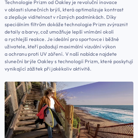
Technologie Prizm od Oakley je revoluční inovace
v oblasti slunečních brýlí, která optimalizuje kontrast
a zlepšuje viditelnost v různých podmínkách. Díky
speciálním filtrům dokáže technologie Prizm zvýraznit
detaily a barvy, což umožňuje lepší vnímání okolí
a rychlejší reakce. Je ideální pro sportovce i běžné
uživatele, kteří požadují maximální vizuální výkon
a ochranu proti UV záření. V naší nabídce najdete
sluneční brýle Oakley s technologií Prizm, které poskytují
vynikající zážitek při jakékoliv aktivitě.