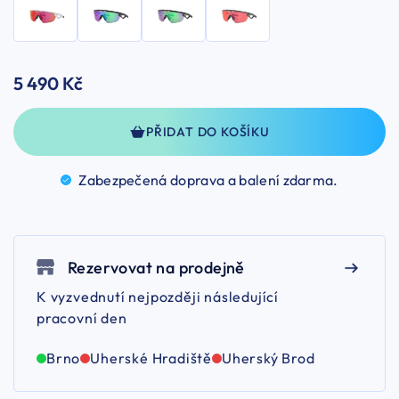
5 490 Kč
PŘIDAT DO KOŠÍKU
Zabezpečená doprava a balení
zdarma.
Rezervovat na prodejně
K vyzvednutí nejpozději následující
pracovní den
Brno
Uherské Hradiště
Uherský Brod