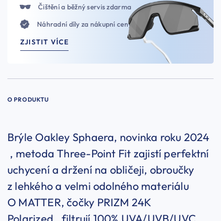
Čištění a běžný servis zdarma
Náhradní díly za nákupní ceny
ZJISTIT VÍCE
O PRODUKTU
Brýle Oakley Sphaera, novinka roku 2024
, metoda Three-Point Fit zajistí perfektní
uchycení a držení na obličeji, obroučky
z lehkého a velmi odolného materiálu
O MATTER, čočky PRIZM 24K
Polarized, filtrují 100% UVA/UVB/UVC