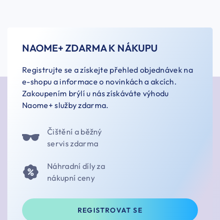
NAOME+ ZDARMA K NÁKUPU
Registrujte se a získejte přehled objednávek na
e-shopu a informace o novinkách a akcích.
Zakoupením brýlí u nás získáváte výhodu
Naome+ služby zdarma.
Čištění a běžný
servis zdarma
Náhradní díly za
nákupní ceny
REGISTROVAT SE