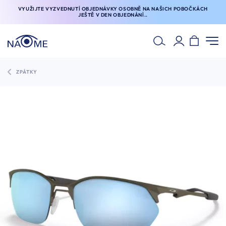
VYUŽIJTE VYZVEDNUTÍ OBJEDNÁVKY OSOBNĚ NA NAŠICH POBOČKÁCH
JEŠTĚ V DEN OBJEDNÁNÍ..
ZPÁTKY