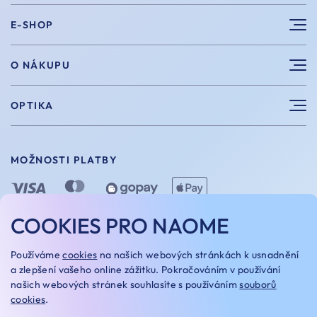
E-SHOP
Sluneční brýle
O NÁKUPU
Sportovní brýle
Výhody nákupu u nás
OPTIKA
Brýle na počítač
Velikosti
Měření zraku
Vintage brýle
Vrácení a výměna
MOŽNOSTI PLATBY
Aplikace kontaktních čoček
Doplňky
Doprava a platba
Dioptrické brýle
Dárkové poukazy
COOKIES PRO NAOME
Naome+
O nás
MOŽNOSTI DOPRAVY
Používáme
cookies
na našich webových stránkách k usnadnění
Naše optiky
a zlepšení vašeho online zážitku. Pokračováním v používání
našich webových stránek souhlasíte s používáním
souborů
Kariera
cookies
.