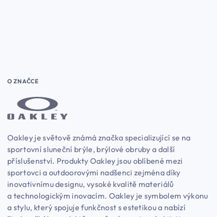
O ZNAČCE
Oakley je světově známá značka specializující se na
sportovní sluneční brýle, brýlové obruby a další
příslušenství. Produkty Oakley jsou oblíbené mezi
sportovci a outdoorovými nadšenci zejména díky
inovativnímu designu, vysoké kvalitě materiálů
a technologickým inovacím. Oakley je symbolem výkonu
a stylu, který spojuje funkčnost s estetikou a nabízí