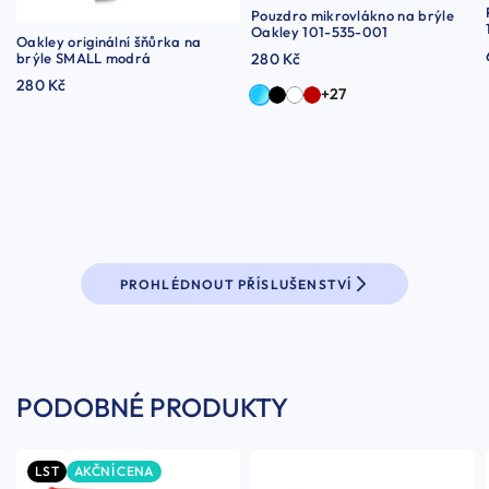
Pouzdro mikrovlákno na brýle
Oakley 101-535-001
Oakley originální šňůrka na
brýle SMALL modrá
280 Kč
280 Kč
+27
PROHLÉDNOUT PŘÍSLUŠENSTVÍ
PODOBNÉ PRODUKTY
LST
AKČNÍ CENA