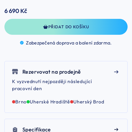
6 690 Kč
PŘIDAT DO KOŠÍKU
Zabezpečená doprava a balení
zdarma.
Rezervovat na prodejně
K vyzvednutí nejpozději následující
pracovní den
Brno
Uherské Hradiště
Uherský Brod
Specifikace