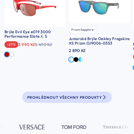
Prizm Sapphire
Brýle Evil Eye e019 3000
Performance Elate.t, S
Juniorské Brýle Oakley Frogskins
XS Prizm OJ9006-0553
3 990 Kč
5 490 Kč
-27 %
2 890 Kč
PROHLÉDNOUT VŠECHNY PRODUKTY