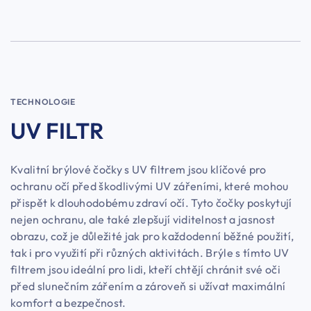
TECHNOLOGIE
UV FILTR
Kvalitní brýlové čočky s UV filtrem jsou klíčové pro
ochranu očí před škodlivými UV zářeními, které mohou
přispět k dlouhodobému zdraví očí. Tyto čočky poskytují
nejen ochranu, ale také zlepšují viditelnost a jasnost
obrazu, což je důležité jak pro každodenní běžné použití,
tak i pro využití při různých aktivitách. Brýle s tímto UV
filtrem jsou ideální pro lidi, kteří chtějí chránit své oči
před slunečním zářením a zároveň si užívat maximální
komfort a bezpečnost.