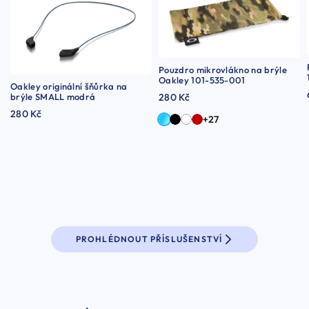
Pouzdro mikrovlákno na brýle
Oakley 101-535-001
Oakley originální šňůrka na
brýle SMALL modrá
280 Kč
280 Kč
+27
PROHLÉDNOUT PŘÍSLUŠENSTVÍ