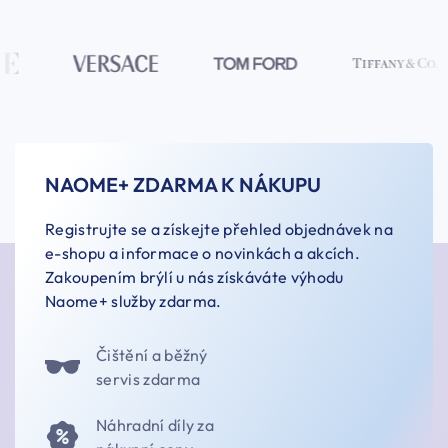
NAOME+ ZDARMA K NÁKUPU
Registrujte se a získejte přehled objednávek na
e-shopu a informace o novinkách a akcích.
Zakoupením brýlí u nás získáváte výhodu
Naome+ služby zdarma.
Čištění a běžný
servis zdarma
Náhradní díly za