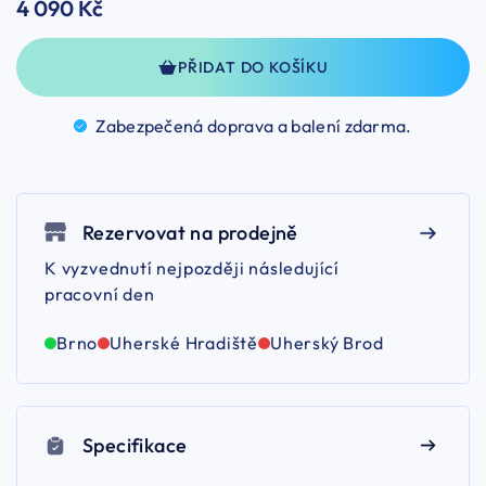
4 090 Kč
PŘIDAT DO KOŠÍKU
Zabezpečená doprava a balení
zdarma.
Rezervovat na prodejně
K vyzvednutí nejpozději následující
pracovní den
Brno
Uherské Hradiště
Uherský Brod
Specifikace