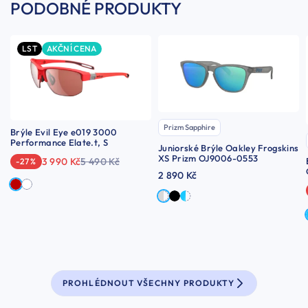
PODOBNÉ PRODUKTY
LST
AKČNÍ CENA
Prizm Sapphire
Brýle Evil Eye e019 3000
Performance Elate.t, S
Juniorské Brýle Oakley Frogskins
XS Prizm OJ9006-0553
3 990 Kč
5 490 Kč
-27 %
2 890 Kč
PROHLÉDNOUT VŠECHNY PRODUKTY