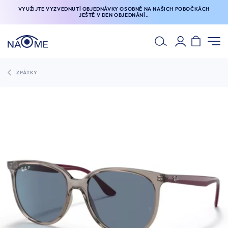
VYUŽIJTE VYZVEDNUTÍ OBJEDNÁVKY OSOBNĚ NA NAŠICH POBOČKÁCH
JEŠTĚ V DEN OBJEDNÁNÍ..
ZPÁTKY