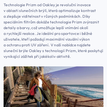
Technologie Prizm od Oakley je revoluční inovace
v oblasti slunečních brýlí, která optimalizuje kontrast
a zlepšuje viditelnost v různých podmínkách. Díky
speciálním filtrům dokáže technologie Prizm zvýraznit
detaily a barvy, což umožňuje lepší vnímání okolí
a rychlejší reakce. Je ideální pro sportovce i běžné
uživatele, kteří požadují maximální vizuální výkon
a ochranu proti UV záření. V naší nabídce najdete
sluneční brýle Oakley s technologií Prizm, které poskytují
vynikající zážitek při jakékoliv aktivitě.