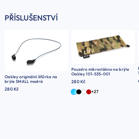
PŘÍSLUŠENSTVÍ
Pouzdro mikrovlákno na brýle
Oakley 101-535-001
Oakley originální šňůrka na
brýle SMALL modrá
280 Kč
280 Kč
+27