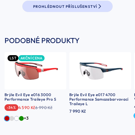
PROHLÉDNOUT PŘÍSLUŠENSTVÍ
PODOBNÉ PRODUKTY
LST
AKČNÍ CENA
Brýle Evil Eye e016 3000
Brýle Evil Eye e017 4700
Performance Traileye Pro S
Performance Samozabarvovací
Traileye L
4 590 Kč
6 990 Kč
-34 %
7 990 Kč
+3