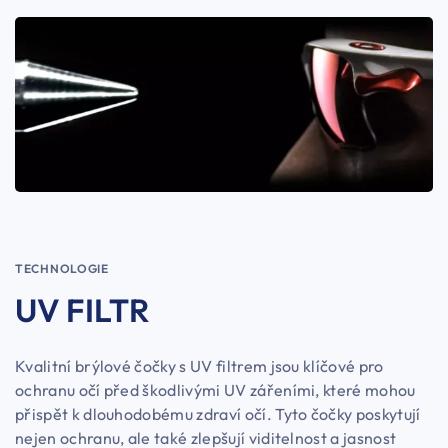
TECHNOLOGIE
UV FILTR
Kvalitní brýlové čočky s UV filtrem jsou klíčové pro
ochranu očí před škodlivými UV zářeními, které mohou
přispět k dlouhodobému zdraví očí. Tyto čočky poskytují
nejen ochranu, ale také zlepšují viditelnost a jasnost