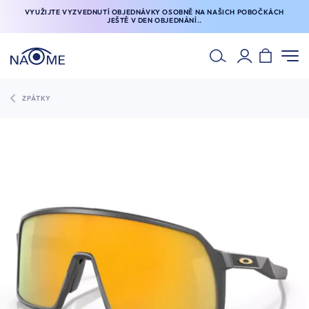
VYUŽIJTE VYZVEDNUTÍ OBJEDNÁVKY OSOBNĚ NA NAŠICH POBOČKÁCH
JEŠTĚ V DEN OBJEDNÁNÍ..
ZPÁTKY