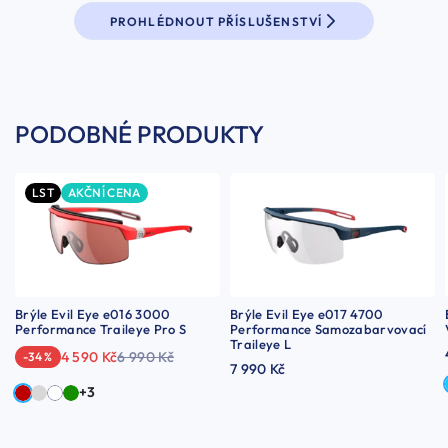
PROHLÉDNOUT PŘÍSLUŠENSTVÍ
PODOBNÉ PRODUKTY
LST
AKČNÍ CENA
Brýle Evil Eye e016 3000
Brýle Evil Eye e017 4700
Performance Traileye Pro S
Performance Samozabarvovací
Traileye L
4 590 Kč
6 990 Kč
-34 %
7 990 Kč
+3