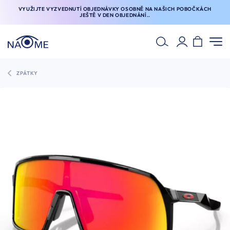
VYUŽIJTE VYZVEDNUTÍ OBJEDNÁVKY OSOBNĚ NA NAŠICH POBOČKÁCH
JEŠTĚ V DEN OBJEDNÁNÍ..
ZPÁTKY