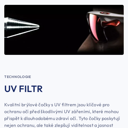
TECHNOLOGIE
UV FILTR
Kvalitní brýlové čočky s UV filtrem jsou klíčové pro
ochranu očí před škodlivými UV zářeními, které mohou
přispět k dlouhodobému zdraví očí. Tyto čočky poskytují
nejen ochranu, ale také zlepšují viditelnost a jasnost