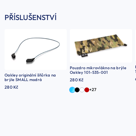
PŘÍSLUŠENSTVÍ
Pouzdro mikrovlákno na brýle
Oakley 101-535-001
Oakley originální šňůrka na
brýle SMALL modrá
280 Kč
280 Kč
+27